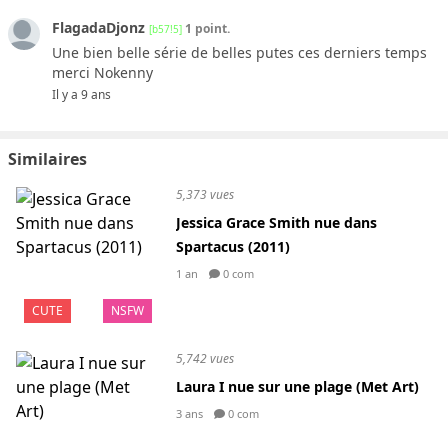
FlagadaDjonz
1 point.
[b57!5]
Une bien belle série de belles putes ces derniers temps
merci Nokenny
Il y a 9 ans
Similaires
5,373 vues
Jessica Grace Smith nue dans
Spartacus (2011)
1 an
0 com
CUTE
NSFW
5,742 vues
Laura I nue sur une plage (Met Art)
3 ans
0 com