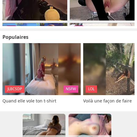
Populaires
JLBCSDP
NSFW
LOL
Quand elle vole ton t-shirt
Voilà une façon de faire