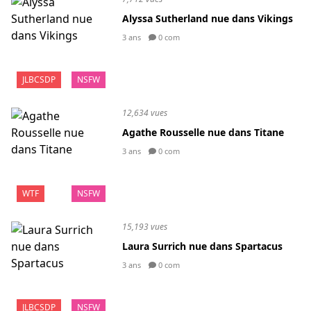
Alyssa Sutherland nue dans Vikings
3 ans
0 com
JLBCSDP
NSFW
12,634 vues
Agathe Rousselle nue dans Titane
3 ans
0 com
WTF
NSFW
15,193 vues
Laura Surrich nue dans Spartacus
3 ans
0 com
JLBCSDP
NSFW