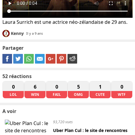
Laura Surrich est une actrice néo-zélandaise de 29 ans.
Kenny
Il y a 9 ans
Partager
52
réactions
0
6
0
5
1
0
LOL
WIN
FAIL
OMG
CUTE
WTF
A voir
93,720 vues
Uber Plan Cul : le site de rencontres