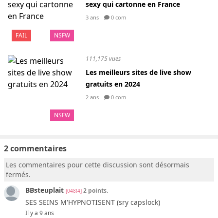
sexy qui cartonne en France
3 ans
0 com
FAIL
NSFW
111,175 vues
Les meilleurs sites de live show
gratuits en 2024
2 ans
0 com
NSFW
2 commentaires
Les commentaires pour cette discussion sont désormais
fermés.
BBsteuplait
2 points.
[048!4]
SES SEINS M'HYPNOTISENT (sry capslock)
Il y a 9 ans