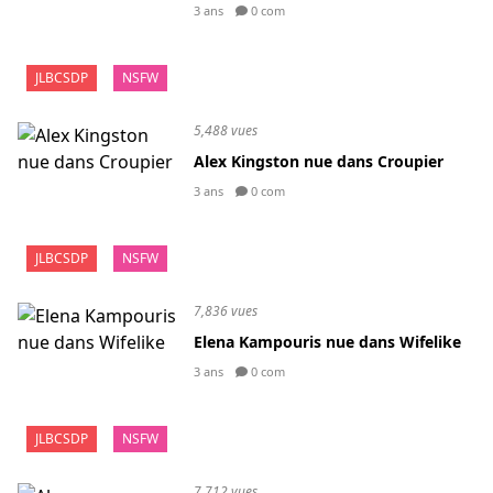
3 ans
0 com
JLBCSDP
NSFW
5,488 vues
Alex Kingston nue dans Croupier
3 ans
0 com
JLBCSDP
NSFW
7,836 vues
Elena Kampouris nue dans Wifelike
3 ans
0 com
JLBCSDP
NSFW
7,712 vues