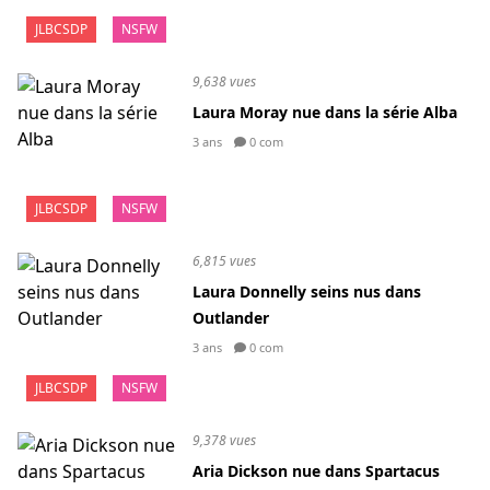
JLBCSDP
NSFW
9,638 vues
Laura Moray nue dans la série Alba
3 ans
0 com
JLBCSDP
NSFW
6,815 vues
Laura Donnelly seins nus dans
Outlander
3 ans
0 com
JLBCSDP
NSFW
9,378 vues
Aria Dickson nue dans Spartacus