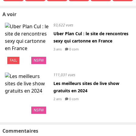
A voir
93,622 vues
Uber Plan Cul : le site de rencontres
sexy qui cartonne en France
3 ans
0 com
FAIL
NSFW
111,031 vues
Les meilleurs sites de live show
gratuits en 2024
2 ans
0 com
NSFW
Commentaires