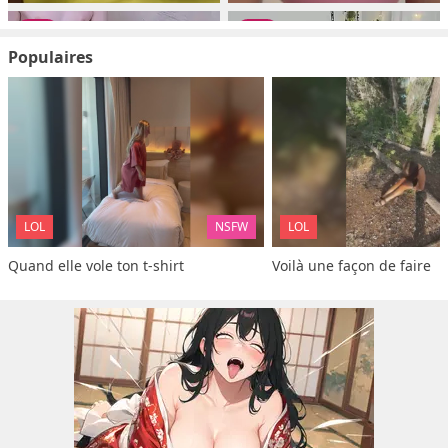
Populaires
LOL
NSFW
LOL
Quand elle vole ton t-shirt
Voilà une façon de faire