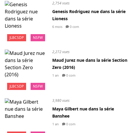
2,754 vues
Genesis Rodriguez nue dans la série
Lioness
6 mois
0 com
JLBCSDP
NSFW
2,272 vues
Maud Jurez nue dans la série Section
Zero (2016)
1 an
0 com
JLBCSDP
NSFW
3,980 vues
Maya Gilbert nue dans la série
Banshee
1 an
0 com