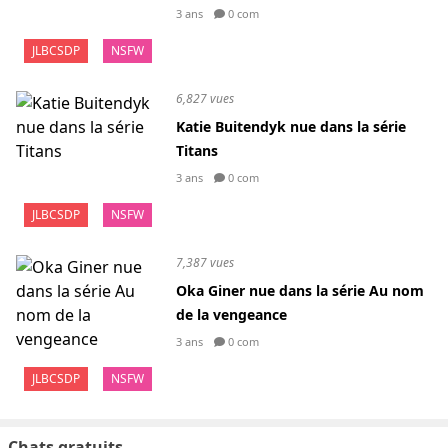
3 ans
0 com
JLBCSDP
NSFW
6,827 vues
Katie Buitendyk nue dans la série
Titans
3 ans
0 com
JLBCSDP
NSFW
7,387 vues
Oka Giner nue dans la série Au nom
de la vengeance
3 ans
0 com
JLBCSDP
NSFW
Chats gratuits