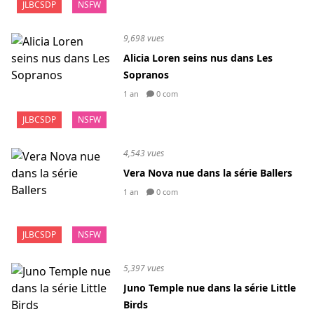
JLBCSDP
NSFW
9,698 vues
Alicia Loren seins nus dans Les
Sopranos
1 an
0 com
JLBCSDP
NSFW
4,543 vues
Vera Nova nue dans la série Ballers
1 an
0 com
JLBCSDP
NSFW
5,397 vues
Juno Temple nue dans la série Little
Birds