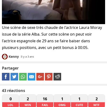
Une scène de sexe très chaude de l'actrice Laura Moray
issue de la série Alba. Sur cette scène on peut voir
l'actrice espagnole de 29 ans se faire baiser dans
plusieurs positions, avec un petit bonus à 00:05.
Kenny
Il y a 3 ans
Partager
43
réactions
0
2
16
1
1
2
LOL
WIN
FAIL
OMG
CUTE
WTF