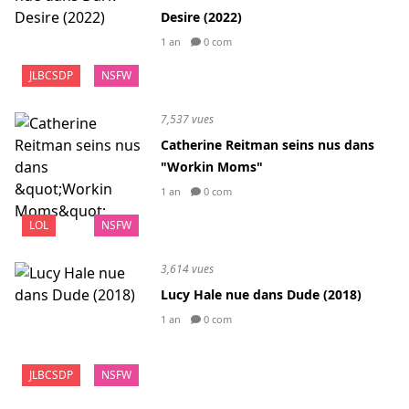
Desire (2022)
1 an
0 com
JLBCSDP
NSFW
7,537 vues
Catherine Reitman seins nus dans
"Workin Moms"
1 an
0 com
LOL
NSFW
3,614 vues
Lucy Hale nue dans Dude (2018)
1 an
0 com
JLBCSDP
NSFW