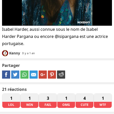
Isabel Harder, aussi connue sous le nom de Isabel
Harder Pargana ou encore @isipargana est une actrice
portugaise.
Kenny
Il y a 1 an
Partager
21
réactions
1
1
3
1
4
1
LOL
WIN
FAIL
OMG
CUTE
WTF