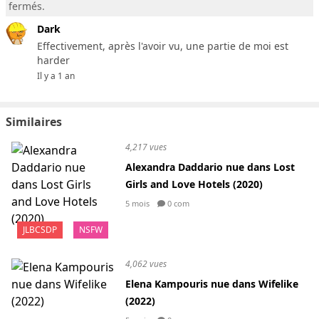
fermés.
Dark
Effectivement, après l'avoir vu, une partie de moi est
harder
Il y a 1 an
Similaires
4,217 vues
Alexandra Daddario nue dans Lost
Girls and Love Hotels (2020)
5 mois
0 com
JLBCSDP
NSFW
4,062 vues
Elena Kampouris nue dans Wifelike
(2022)