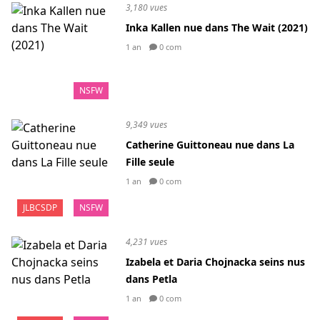
3,180 vues
Inka Kallen nue dans The Wait (2021)
1 an
0 com
NSFW
9,349 vues
Catherine Guittoneau nue dans La
Fille seule
1 an
0 com
JLBCSDP
NSFW
4,231 vues
Izabela et Daria Chojnacka seins nus
dans Petla
1 an
0 com