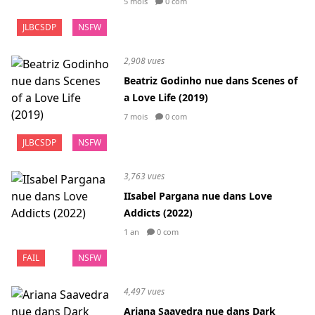
5 mois
0 com
JLBCSDP
NSFW
2,908 vues
Beatriz Godinho nue dans Scenes of
a Love Life (2019)
7 mois
0 com
JLBCSDP
NSFW
3,763 vues
IIsabel Pargana nue dans Love
Addicts (2022)
1 an
0 com
FAIL
NSFW
4,497 vues
Ariana Saavedra nue dans Dark