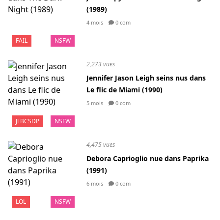
(1989)
4 mois
0 com
FAIL
NSFW
2,273 vues
Jennifer Jason Leigh seins nus dans
Le flic de Miami (1990)
5 mois
0 com
JLBCSDP
NSFW
4,475 vues
Debora Caprioglio nue dans Paprika
(1991)
6 mois
0 com
LOL
NSFW