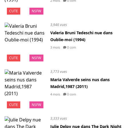
2 mois
0 com
CUTE
NSFW
3,946 vues
Valeria Bruni Tedeschi nue dans
Oublie-moi (1994)
3 mois
0 com
CUTE
NSFW
3,773 vues
Maria Valverde seins nus dans
Madrid,1987 (2011)
4 mois
0 com
CUTE
NSFW
3,333 vues
Julie Delpy nue dans The Dark Night