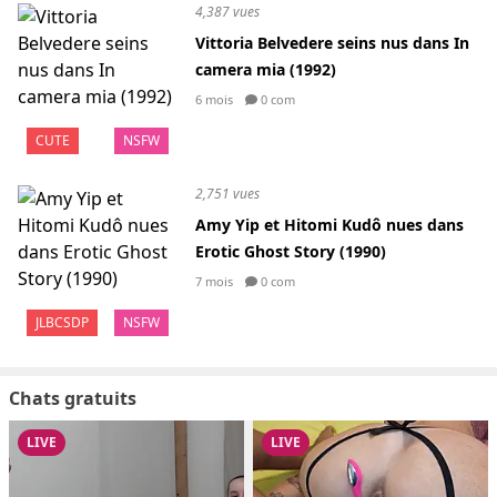
4,387 vues
Vittoria Belvedere seins nus dans In
camera mia (1992)
6 mois
0 com
CUTE
NSFW
2,751 vues
Amy Yip et Hitomi Kudô nues dans
Erotic Ghost Story (1990)
7 mois
0 com
JLBCSDP
NSFW
Chats gratuits