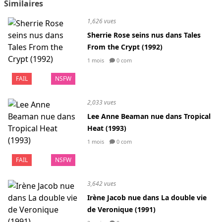
Similaires
1,626 vues
Sherrie Rose seins nus dans Tales
From the Crypt (1992)
1 mois
0 com
FAIL
NSFW
2,033 vues
Lee Anne Beaman nue dans Tropical
Heat (1993)
1 mois
0 com
FAIL
NSFW
3,642 vues
Irène Jacob nue dans La double vie
de Veronique (1991)