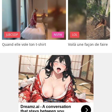
JLBCSDP
NSFW
LOL
Quand elle vole ton t-shirt
Voilà une façon de faire