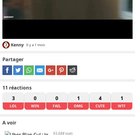
Kenny
Il y a 1 mois
Partager
11
réactions
3
0
0
1
4
1
LOL
WIN
FAIL
OMG
CUTE
WTF
A voir
93,688 vues