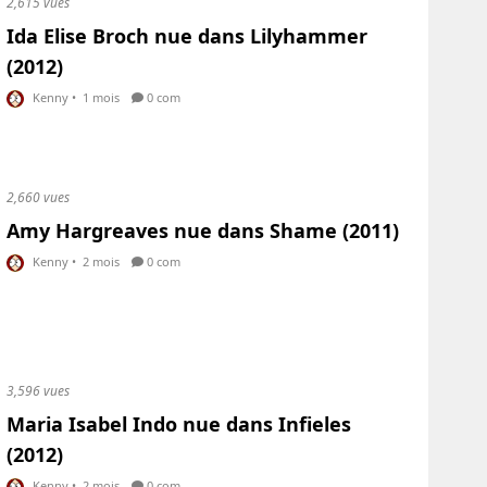
2,615 vues
Ida Elise Broch nue dans Lilyhammer
(2012)
Kenny
•
1 mois
0 com
2,660 vues
Amy Hargreaves nue dans Shame (2011)
Kenny
•
2 mois
0 com
3,596 vues
Maria Isabel Indo nue dans Infieles
(2012)
Kenny
•
2 mois
0 com