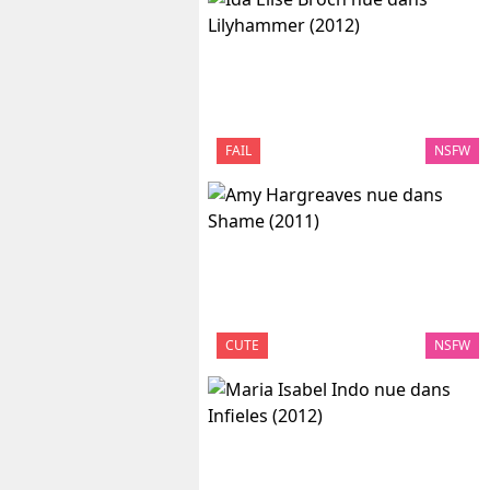
FAIL
NSFW
CUTE
NSFW