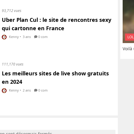
93,712 vues
Uber Plan Cul : le site de rencontres sexy
qui cartonne en France
LOL
Kenny
•
3 ans
0 com
Voilà
111,170 vues
Les meilleurs sites de live show gratuits
en 2024
Kenny
•
2 ans
0 com
ion sont désormais fermés.