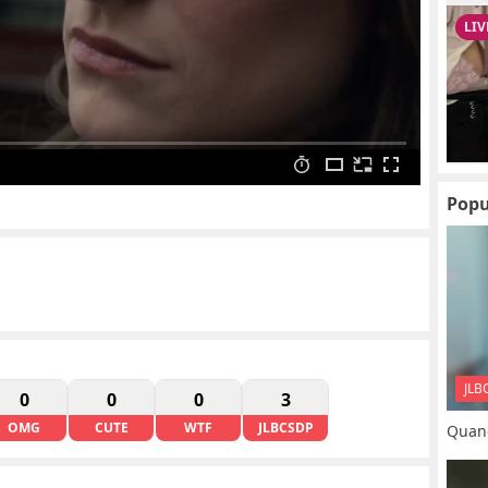
Popu
JLB
0
0
0
3
OMG
CUTE
WTF
JLBCSDP
Quand