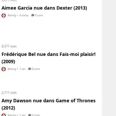
Aimee Garcia nue dans Dexter (2013)
Kenny
•
6 mois
0 com
8,571 vues
Frédérique Bel nue dans Fais-moi plaisir!
(2009)
Kenny
•
1 an
0 com
2,711 vues
Amy Dawson nue dans Game of Thrones
(2012)
Kenny
•
1 an
0 com