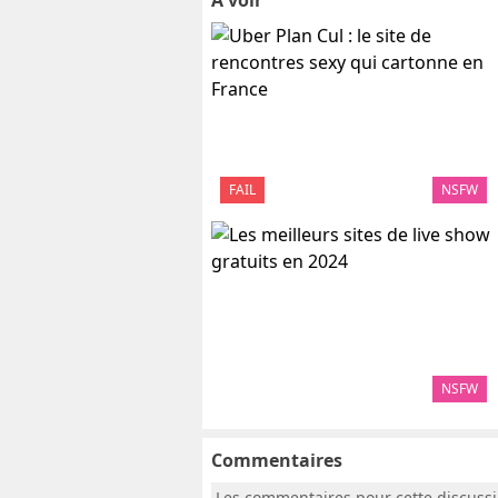
A voir
FAIL
NSFW
NSFW
Commentaires
Les commentaires pour cette discuss