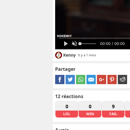
00:00 / 00:00
Kenny
Il y a 1 mois
Partager
12
réactions
0
0
9
LOL
WIN
FAIL