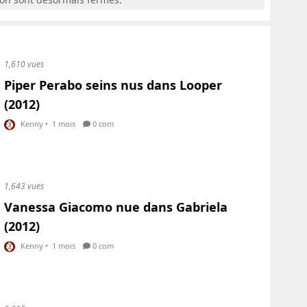
1,610 vues
Piper Perabo seins nus dans Looper
(2012)
Kenny
•
1 mois
0 com
1,643 vues
Vanessa Giacomo nue dans Gabriela
(2012)
Kenny
•
1 mois
0 com