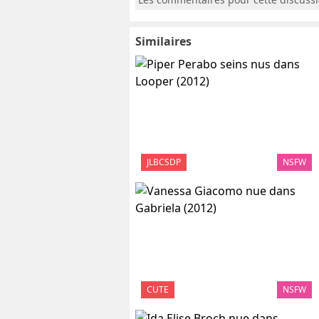
Similaires
JLBCSDP
NSFW
CUTE
NSFW