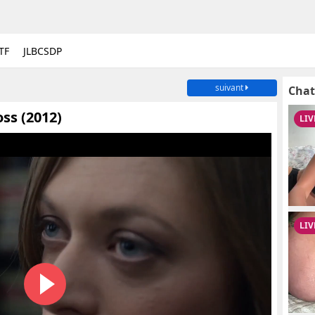
TF
JLBCSDP
suivant
Chat
ss (2012)