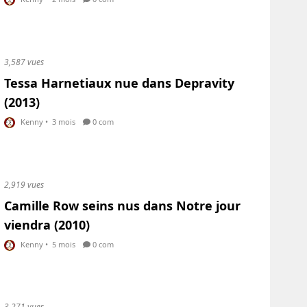
3,587 vues
Tessa Harnetiaux nue dans Depravity
(2013)
Kenny
•
3 mois
0 com
2,919 vues
Camille Row seins nus dans Notre jour
viendra (2010)
Kenny
•
5 mois
0 com
3,271 vues