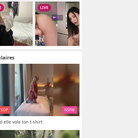
laires
CSDP
NSFW
 elle vole ton t-shirt