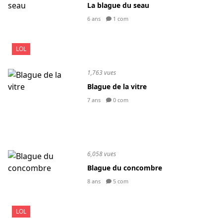
La blague du seau
6 ans
1 com
LOL
1,763 vues
Blague de la vitre
7 ans
0 com
6,058 vues
Blague du concombre
8 ans
5 com
LOL