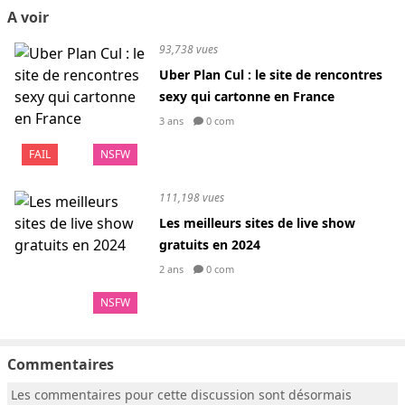
A voir
93,738 vues
Uber Plan Cul : le site de rencontres
sexy qui cartonne en France
3 ans
0 com
FAIL
NSFW
111,198 vues
Les meilleurs sites de live show
gratuits en 2024
2 ans
0 com
NSFW
Commentaires
Les commentaires pour cette discussion sont désormais