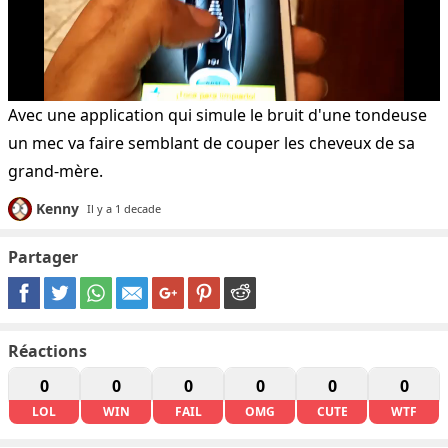
Avec une application qui simule le bruit d'une tondeuse
un mec va faire semblant de couper les cheveux de sa
grand-mère.
Kenny
Il y a 1 decade
Partager
Réactions
0
0
0
0
0
0
LOL
WIN
FAIL
OMG
CUTE
WTF