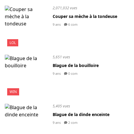
2,071,032 vues
Couper sa mèche à la tondeuse
9 ans
6 com
LOL
5,651 vues
Blague de la bouilloire
9 ans
0 com
WIN
5,405 vues
Blague de la dinde enceinte
9 ans
2 com