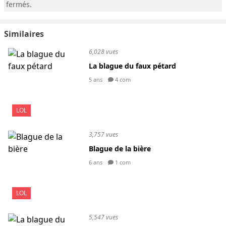
fermés.
Similaires
6,028 vues
La blague du faux pétard
5 ans
4 com
LOL
3,757 vues
Blague de la bière
6 ans
1 com
LOL
5,547 vues