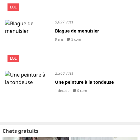
LOL
5,097 vues
Blague de menuisier
9 ans
5 com
LOL
2,360 vues
Une peinture à la tondeuse
1 decade
0 com
Chats gratuits