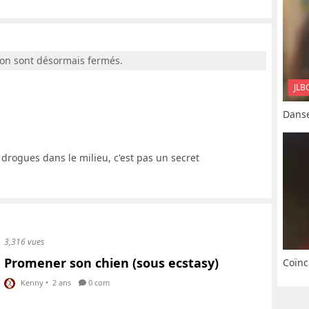
ion sont désormais fermés.
JLB
Danse
 drogues dans le milieu, c'est pas un secret
3,316 vues
Promener son chien (sous ecstasy)
Coïnc
Kenny
•
2 ans
0 com