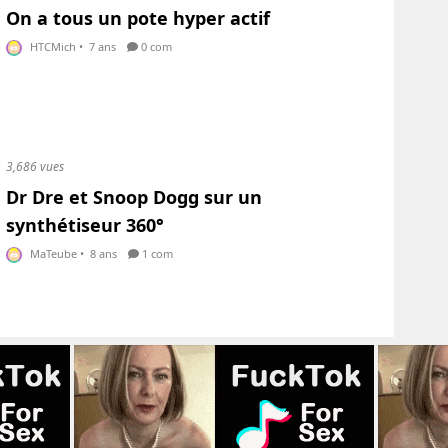
On a tous un pote hyper actif
HTCMich
•
7 ans
0 com
3,686 vues
Dr Dre et Snoop Dogg sur un
synthétiseur 360°
MaTeube
•
8 ans
1 com