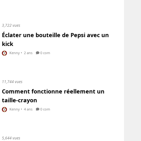
3,722 vues
Éclater une bouteille de Pepsi avec un
kick
Kenny
•
2 ans
0 com
11,744 vues
Comment fonctionne réellement un
taille-crayon
Kenny
•
4 ans
0 com
5,644 vues