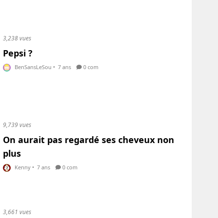
3,238 vues
Pepsi ?
BenSansLeSou
•
7 ans
0 com
9,739 vues
On aurait pas regardé ses cheveux non
plus
Kenny
•
7 ans
0 com
3,661 vues