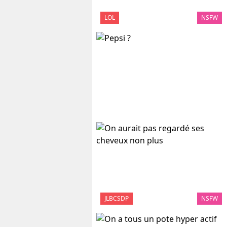
LOL
NSFW
JLBCSDP
NSFW