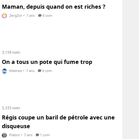
Maman, depuis quand on est riches ?
ZergZor
•
7 ans
0 com
3,158 vues
On a tous un pote qui fume trop
Kleenex
•
7 ans
0 com
5,333 vues
Régis coupe un baril de pétrole avec une
disqueuse
Platon
•
7 ans
1 com