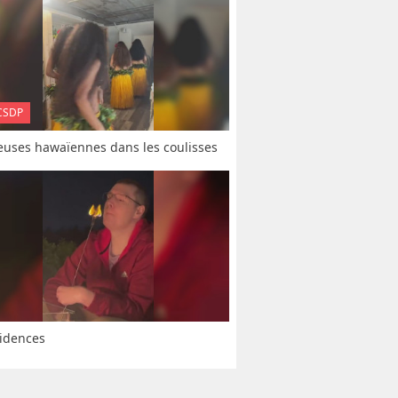
CSDP
uses hawaïennes dans les coulisses
idences