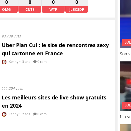
0
0
0
0
OMG
CUTE
WTF
JLBCSDP
93,739 vues
LOL
Uber Plan Cul : le site de rencontres sexy
qui cartonne en France
Son vi
Kenny
•
3 ans
0 com
111,204 vues
Les meilleurs sites de live show gratuits
en 2024
LOL
Kenny
•
2 ans
0 com
Il a 