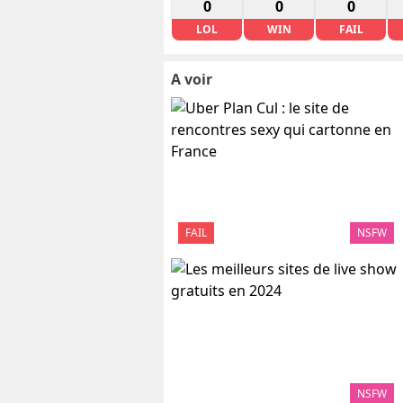
0
0
0
LOL
WIN
FAIL
A voir
FAIL
NSFW
NSFW