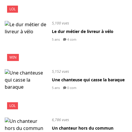
LOL
5,100 vues
Le dur métier de livreur à vélo
5 ans
4 com
WIN
5,152 vues
Une chanteuse qui casse la baraque
5 ans
0 com
LOL
6,786 vues
Un chanteur hors du commun