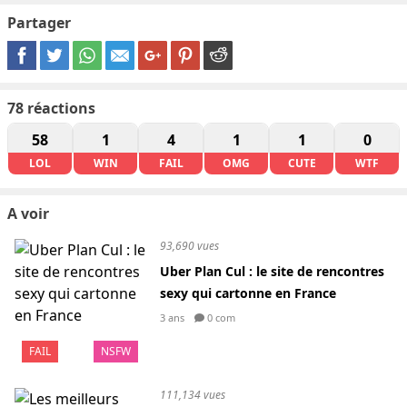
Partager
78
réactions
58
1
4
1
1
0
LOL
WIN
FAIL
OMG
CUTE
WTF
A voir
93,690 vues
Uber Plan Cul : le site de rencontres
sexy qui cartonne en France
3 ans
0 com
FAIL
NSFW
111,134 vues