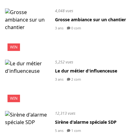
4,048 vues
Grosse ambiance sur un chantier
3 ans
0 com
WIN
5,252 vues
Le dur métier d'influenceuse
3 ans
2 com
WIN
12,313 vues
Sirène d'alarme spéciale SDP
5 ans
1 com