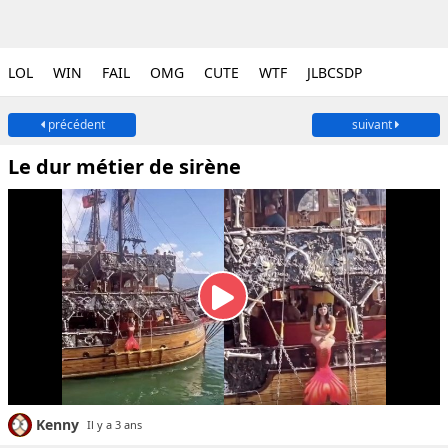
LOL
WIN
FAIL
OMG
CUTE
WTF
JLBCSDP
précédent
suivant
Le dur métier de sirène
Kenny
Il y a 3 ans