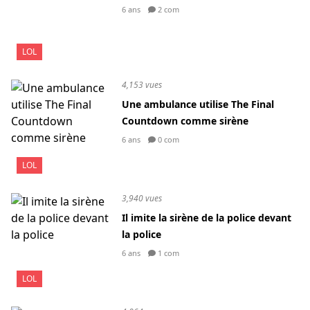
6 ans
2 com
LOL
4,153 vues
Une ambulance utilise The Final
Countdown comme sirène
6 ans
0 com
LOL
3,940 vues
Il imite la sirène de la police devant
la police
6 ans
1 com
LOL