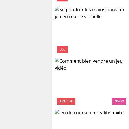
LOL
JLBCSDP
NSFW