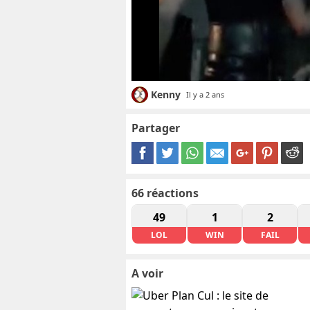
Kenny
Il y a 2 ans
Partager
66
réactions
49
1
2
LOL
WIN
FAIL
A voir