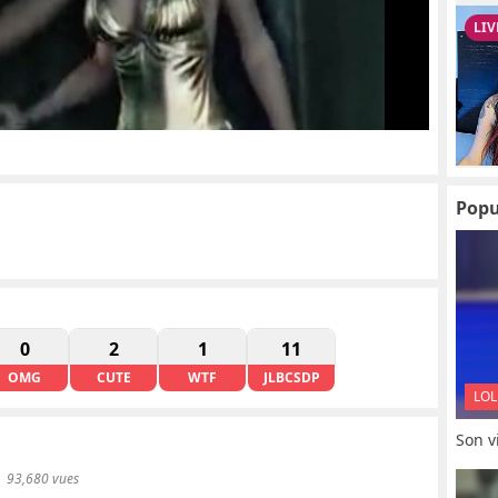
Popu
0
2
1
11
OMG
CUTE
WTF
JLBCSDP
LOL
Son vi
93,680 vues