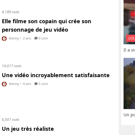
4,189 vues
Elle filme son copain qui crée son
personnage de jeu vidéo
LOL
Kenny
•
2 ans
0 com
Il a 
14,617 vues
Une vidéo incroyablement satisfaisante
Kenny
•
4 ans
5 com
Un po
6,001 vues
Un jeu très réaliste