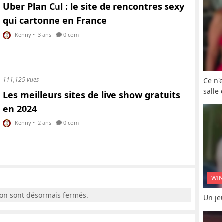
Uber Plan Cul : le site de rencontres sexy
qui cartonne en France
Kenny
•
3 ans
0 com
111,125 vues
Ce n'
salle
Les meilleurs sites de live show gratuits
en 2024
Kenny
•
2 ans
0 com
WI
ion sont désormais fermés.
Un je