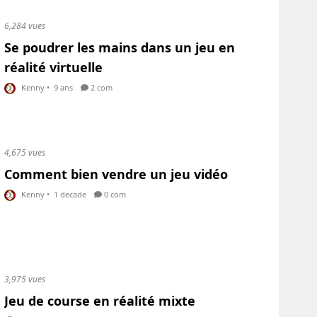
6,284 vues
Se poudrer les mains dans un jeu en
réalité virtuelle
Kenny
•
9 ans
2 com
4,675 vues
Comment bien vendre un jeu vidéo
Kenny
•
1 decade
0 com
3,975 vues
Jeu de course en réalité mixte