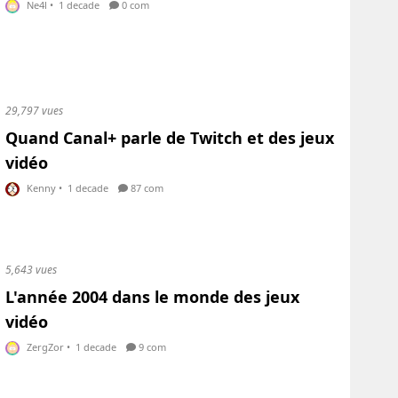
Ne4l
•
1 decade
0 com
29,797 vues
Quand Canal+ parle de Twitch et des jeux
vidéo
Kenny
•
1 decade
87 com
5,643 vues
L'année 2004 dans le monde des jeux
vidéo
ZergZor
•
1 decade
9 com