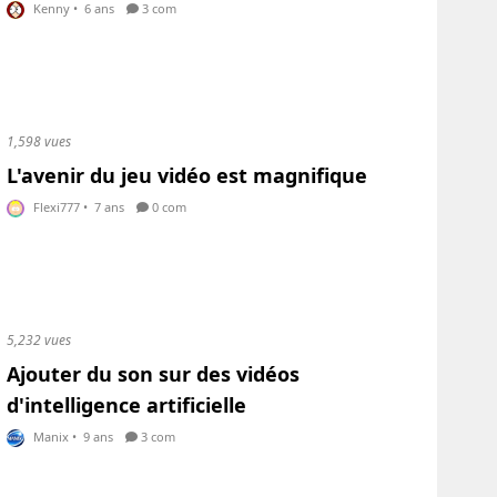
Kenny
•
6 ans
3 com
1,598 vues
L'avenir du jeu vidéo est magnifique
Flexi777
•
7 ans
0 com
5,232 vues
Ajouter du son sur des vidéos
d'intelligence artificielle
Manix
•
9 ans
3 com