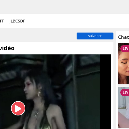
TF
JLBCSDP
suivant
Chat
 vidéo