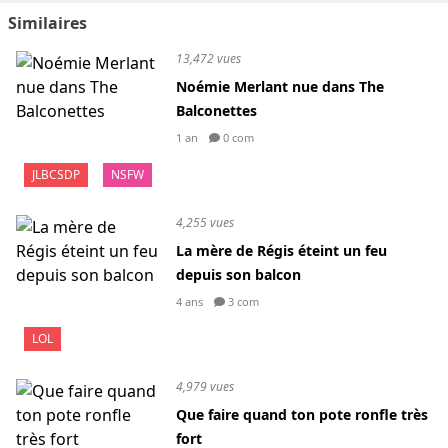
Similaires
13,472 vues
Noémie Merlant nue dans The
Balconettes
1 an
0 com
JLBCSDP
NSFW
4,255 vues
La mère de Régis éteint un feu
depuis son balcon
4 ans
3 com
LOL
4,979 vues
Que faire quand ton pote ronfle très
fort