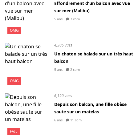
Effondrement d'un balcon avec vue
sur mer (Malibu)
5 ans
7 com
OMG
4,306 vues
Un chaton se balade sur un très haut
balcon
5 ans
2 com
OMG
6,190 vues
Depuis son balcon, une fille obèse
saute sur un matelas
6 ans
11 com
FAIL