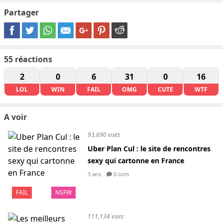
Partager
55
réactions
2
0
6
31
0
16
LOL
WIN
FAIL
OMG
CUTE
WTF
A voir
93,690 vues
Uber Plan Cul : le site de rencontres
sexy qui cartonne en France
3 ans
0 com
FAIL
NSFW
111,134 vues