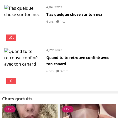
4,043 vues
T'as quelque chose sur ton nez
6 ans
1 com
LOL
4,206 vues
Quand tu te retrouve confiné avec
ton canard
6 ans
3 com
LOL
Chats gratuits