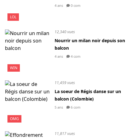
4 ans
0 com
LOL
12,340 vues
Nourrir un milan noir depuis son
balcon
4 ans
4 com
WIN
11,459 vues
La soeur de Régis danse sur un
balcon (Colombie)
5 ans
6 com
OMG
11,817 vues