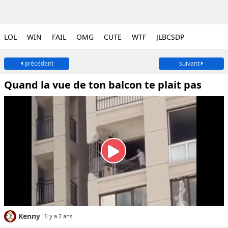
LOL
WIN
FAIL
OMG
CUTE
WTF
JLBCSDP
précédent
suivant
Quand la vue de ton balcon te plait pas
Kenny
Il y a 2 ans