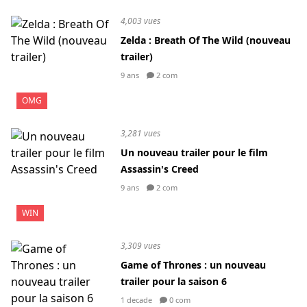
4,003 vues
Zelda : Breath Of The Wild (nouveau
trailer)
9 ans
2 com
OMG
3,281 vues
Un nouveau trailer pour le film
Assassin's Creed
9 ans
2 com
WIN
3,309 vues
Game of Thrones : un nouveau
trailer pour la saison 6
1 decade
0 com