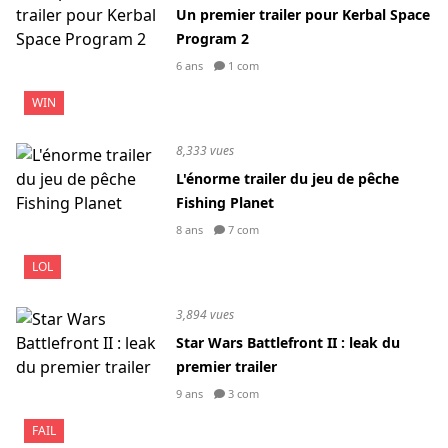
Un premier trailer pour Kerbal Space
Program 2
6 ans
1 com
WIN
8,333 vues
L'énorme trailer du jeu de pêche
Fishing Planet
8 ans
7 com
LOL
3,894 vues
Star Wars Battlefront II : leak du
premier trailer
9 ans
3 com
FAIL