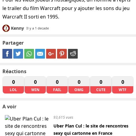
le trailer du film Warcraft pour y ajouter les sons du jeu
Warcraft II sorti en 1995.
Kenny
Il y a 1 decade
Partager
Réactions
0
0
0
0
0
0
LOL
WIN
FAIL
OMG
CUTE
WTF
A voir
93,615 vues
Uber Plan Cul : le site de rencontres
sexy qui cartonne en France