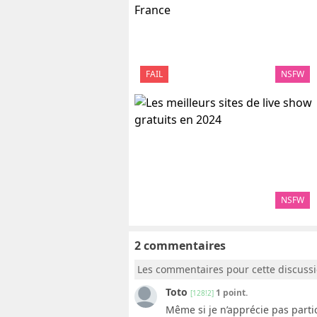
FAIL
NSFW
NSFW
2 commentaires
Les commentaires pour cette discuss
Toto
1 point.
[128!2]
Même si je n’apprécie pas partic