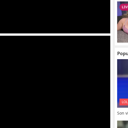
Popu
LOL
Son vi