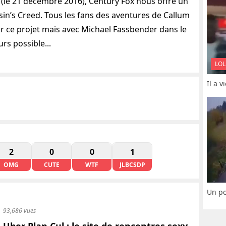
e (le 21 décembre 2016), Century Fox nous offre un
sin’s Creed. Tous les fans des aventures de Callum
r ce projet mais avec Michael Fassbender dans le
urs possible...
LOL
Il a 
2
0
0
1
OMG
CUTE
WTF
JLBCSDP
Un po
93,686 vues
Uber Plan Cul : le site de rencontres sexy