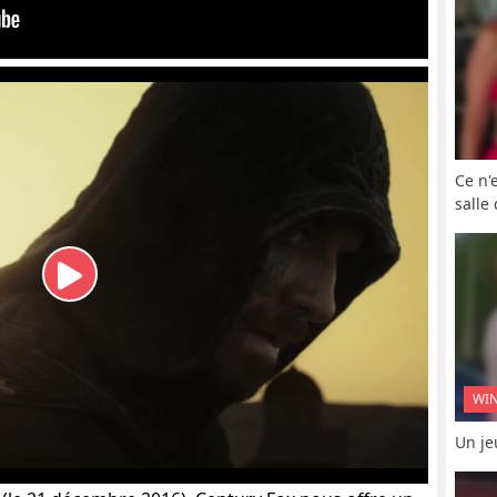
Ce n'
salle
WI
Un je