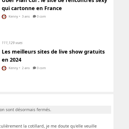
qui cartonne en France
Kenny
•
3 ans
0 com
111,129 vues
Les meilleurs sites de live show gratuits
en 2024
Kenny
•
2 ans
0 com
ion sont désormais fermés.
ulièrement la cotillard, je me doute qu'elle veuille