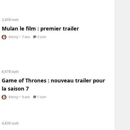
3,458 vues
Mulan le film : premier trailer
Kenny
•
7 ans
3 com
6,678 vues
Game of Thrones : nouveau trailer pour
la saison 7
Kenny
•
9 ans
1 com
4,836 vues