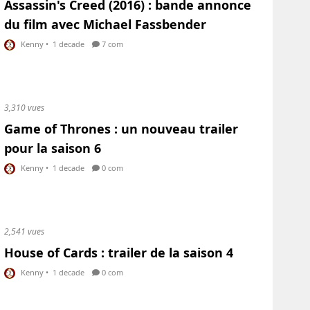
Assassin's Creed (2016) : bande annonce
du film avec Michael Fassbender
Kenny
•
1 decade
7 com
3,310 vues
Game of Thrones : un nouveau trailer
pour la saison 6
Kenny
•
1 decade
0 com
2,541 vues
House of Cards : trailer de la saison 4
Kenny
•
1 decade
0 com