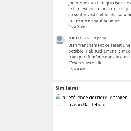
jouer dans un film qui risque d
le film est vide d'histoire, ce qu
se sont investis et le film sera u
lui même en vaut la peine.
Il y a 9 ans
UBIMtl
1 point.
[e2d!2]
Bien franchement ce serait une 
potable. Habituellement la médi
transparaît même dans les tease
C'est à suivre etk.
Il y a 9 ans
Similaires