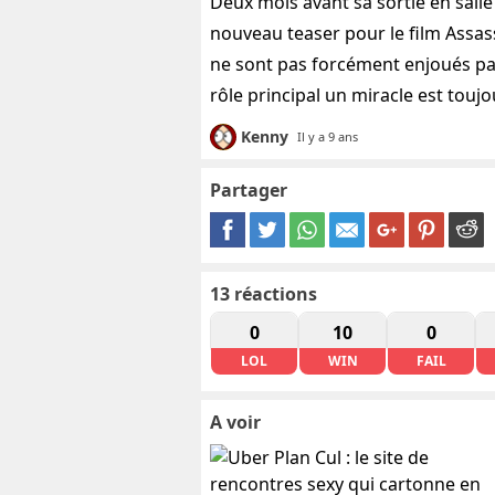
Deux mois avant sa sortie en sall
nouveau teaser pour le film Assas
ne sont pas forcément enjoués pa
rôle principal un miracle est toujo
Kenny
Il y a 9 ans
Partager
13
réactions
0
10
0
LOL
WIN
FAIL
A voir