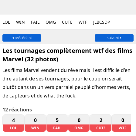
LOL
WIN
FAIL
OMG
CUTE
WTF
JLBCSDP
précédent
suivant
Les tournages complètement wtf des films
Marvel (32 photos)
Les films Marvel vendent du rêve mais il est difficile d'en
dire autant de ses tournages, pour le coup on serait
plutôt dans un univers parralel peuplé d'hommes verts,
de capteurs et de what the fuck.
12
réactions
4
0
5
0
2
0
LOL
WIN
FAIL
OMG
CUTE
WTF