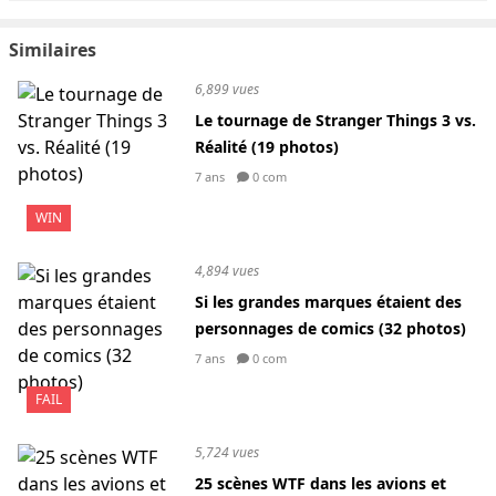
Similaires
6,899 vues
Le tournage de Stranger Things 3 vs.
Réalité (19 photos)
7 ans
0 com
WIN
4,894 vues
Si les grandes marques étaient des
personnages de comics (32 photos)
7 ans
0 com
FAIL
5,724 vues
25 scènes WTF dans les avions et