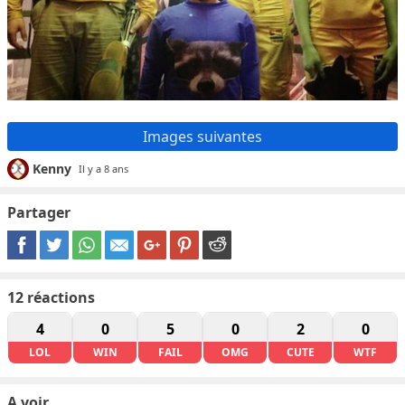
Images suivantes
Kenny
Il y a 8 ans
Partager
12
réactions
4
0
5
0
2
0
LOL
WIN
FAIL
OMG
CUTE
WTF
A voir