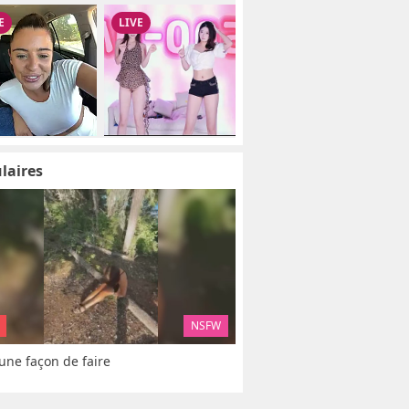
laires
NSFW
 une façon de faire