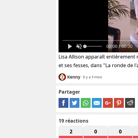
00:00 / 00:00
Lisa Allison apparaît entièrement
et ses fesses, dans "La ronde de l
Kenny
Il y a 3 mois
Partager
19
réactions
2
0
0