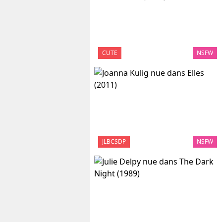
CUTE
NSFW
JLBCSDP
NSFW