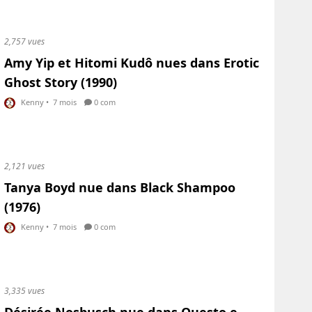
2,757 vues
Amy Yip et Hitomi Kudô nues dans Erotic
Ghost Story (1990)
Kenny
•
7 mois
0 com
2,121 vues
Tanya Boyd nue dans Black Shampoo
(1976)
Kenny
•
7 mois
0 com
3,335 vues
Désirée Nosbusch nue dans Questo e