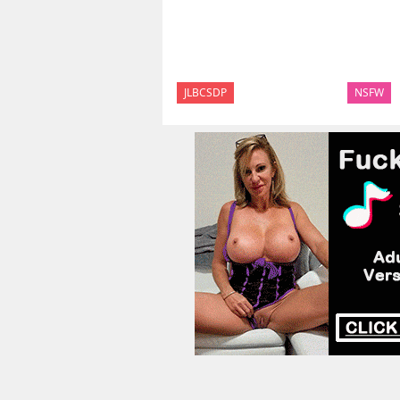
JLBCSDP
NSFW