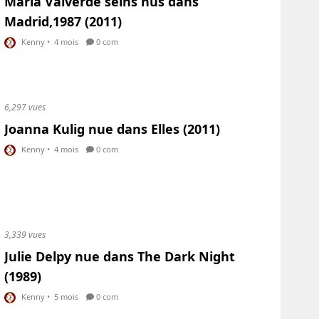
Maria Valverde seins nus dans
Madrid,1987 (2011)
Kenny
•
4 mois
0 com
6,297 vues
Joanna Kulig nue dans Elles (2011)
Kenny
•
4 mois
0 com
3,339 vues
Julie Delpy nue dans The Dark Night
(1989)
Kenny
•
5 mois
0 com