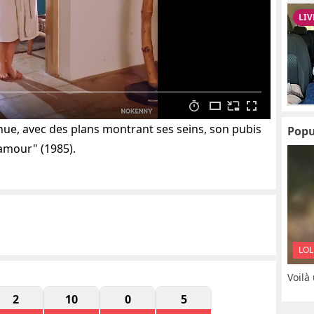
 nue, avec des plans montrant ses seins, son pubis
Popu
'amour" (1985).
LOL
Voilà
2
10
0
5