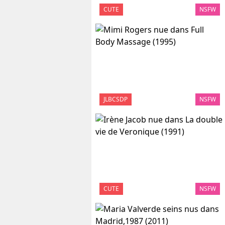
CUTE
NSFW
JLBCSDP
NSFW
CUTE
NSFW