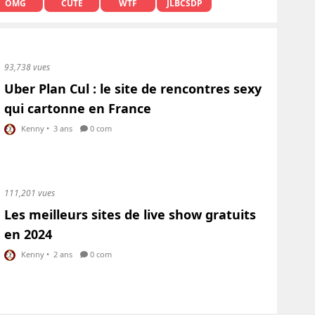
OMG
CUTE
WTF
JLBCSDP
93,738 vues
Uber Plan Cul : le site de rencontres sexy
qui cartonne en France
Kenny
•
3 ans
0 com
111,201 vues
Les meilleurs sites de live show gratuits
en 2024
Kenny
•
2 ans
0 com