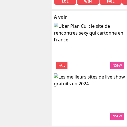
LOL
WIN
FAIL
A voir
FAIL
NSFW
NSFW