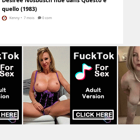
quello (1983)
Kenny
•
7 mois
0 com