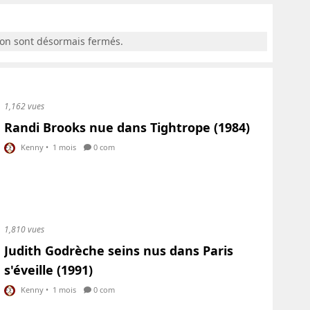
ion sont désormais fermés.
1,162 vues
Randi Brooks nue dans Tightrope (1984)
Kenny
•
1 mois
0 com
1,810 vues
Judith Godrèche seins nus dans Paris
s'éveille (1991)
Kenny
•
1 mois
0 com