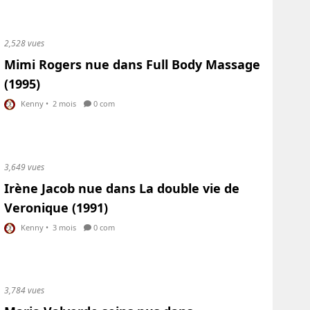
2,528 vues
Mimi Rogers nue dans Full Body Massage
(1995)
Kenny
•
2 mois
0 com
3,649 vues
Irène Jacob nue dans La double vie de
Veronique (1991)
Kenny
•
3 mois
0 com
3,784 vues