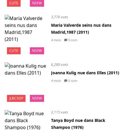
CUTE
NSFW
3,776 vues
Maria Valverde seins nus dans
Madrid,1987 (2011)
4 mois
0 com
CUTE
NSFW
6,289 vues
Joanna Kulig nue dans Elles (2011)
4 mois
0 com
JLBCSDP
NSFW
2,115 vues
Tanya Boyd nue dans Black
Shampoo (1976)