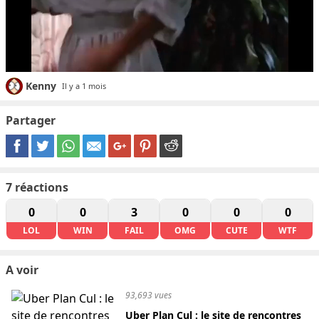
Kenny
Il y a 1 mois
Partager
7
réactions
0
0
3
0
0
0
LOL
WIN
FAIL
OMG
CUTE
WTF
A voir
93,693 vues
Uber Plan Cul : le site de rencontres