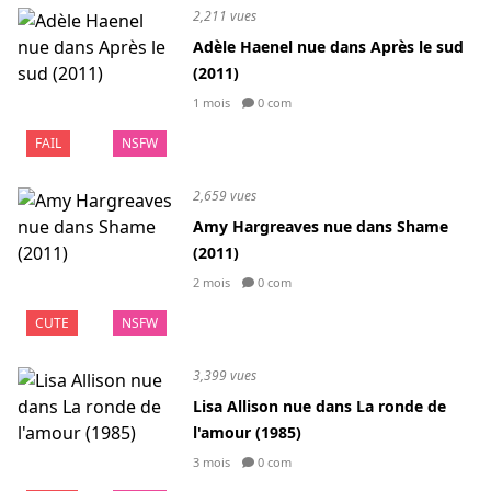
2,211 vues
Adèle Haenel nue dans Après le sud
(2011)
1 mois
0 com
FAIL
NSFW
2,659 vues
Amy Hargreaves nue dans Shame
(2011)
2 mois
0 com
CUTE
NSFW
3,399 vues
Lisa Allison nue dans La ronde de
l'amour (1985)
3 mois
0 com