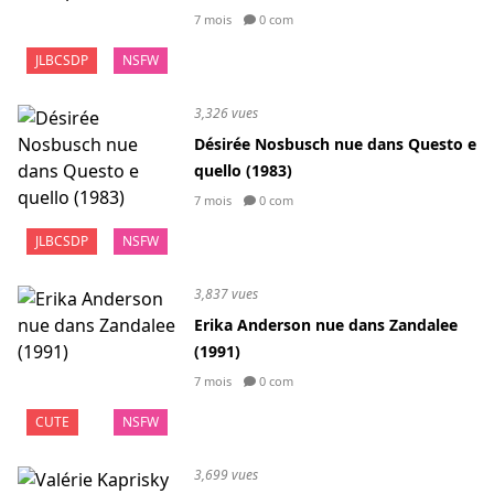
7 mois
0 com
JLBCSDP
NSFW
3,326 vues
Désirée Nosbusch nue dans Questo e
quello (1983)
7 mois
0 com
JLBCSDP
NSFW
3,837 vues
Erika Anderson nue dans Zandalee
(1991)
7 mois
0 com
CUTE
NSFW
3,699 vues