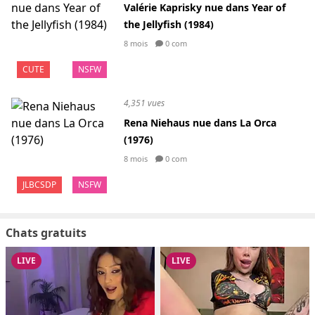
Valérie Kaprisky nue dans Year of
the Jellyfish (1984)
8 mois
0 com
CUTE
NSFW
4,351 vues
Rena Niehaus nue dans La Orca
(1976)
8 mois
0 com
JLBCSDP
NSFW
Chats gratuits