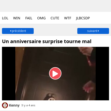
LOL
WIN
FAIL
OMG
CUTE
WTF
JLBCSDP
précédent
suivant
Un anniversaire surprise tourne mal
Kenny
Il y a 4 ans