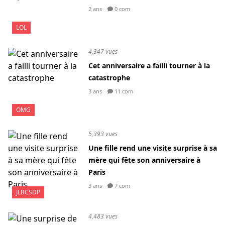
2 ans
0 com
LOL
4,347 vues
Cet anniversaire a failli tourner à la
catastrophe
3 ans
11 com
OMG
5,393 vues
Une fille rend une visite surprise à sa
mère qui fête son anniversaire à
Paris
3 ans
7 com
JLBCSDP
4,483 vues