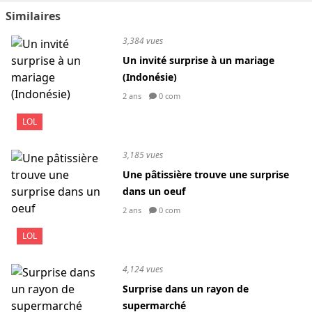
Similaires
3,384 vues
Un invité surprise à un mariage
(Indonésie)
2 ans
0 com
LOL
3,185 vues
Une pâtissière trouve une surprise
dans un oeuf
2 ans
0 com
LOL
4,124 vues
Surprise dans un rayon de
supermarché