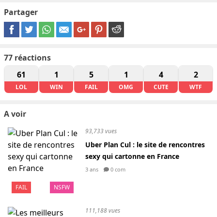
Partager
77
réactions
61
1
5
1
4
2
LOL
WIN
FAIL
OMG
CUTE
WTF
A voir
93,733 vues
Uber Plan Cul : le site de rencontres
sexy qui cartonne en France
3 ans
0 com
FAIL
NSFW
111,188 vues