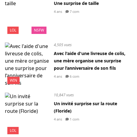
Une surprise de taille
4 ans
7 com
LOL
NSFW
4,505 vues
Avec l'aide d'une livreuse de colis,
une mère organise une surprise
pour l’anniversaire de son fils
4 ans
6 com
WIN
10,847 vues
Un invité surprise sur la route
(Floride)
4 ans
1 com
LOL