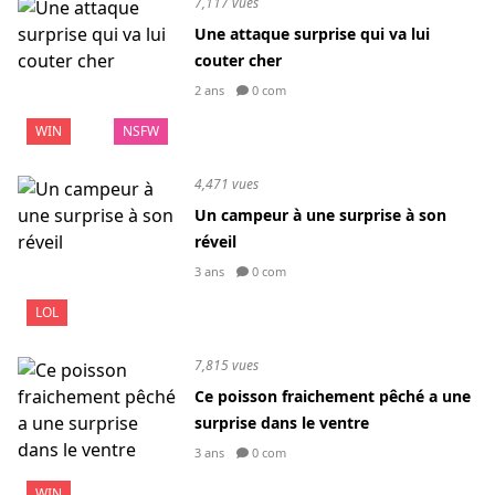
7,117 vues
Une attaque surprise qui va lui
couter cher
2 ans
0 com
WIN
NSFW
4,471 vues
Un campeur à une surprise à son
réveil
3 ans
0 com
LOL
7,815 vues
Ce poisson fraichement pêché a une
surprise dans le ventre
3 ans
0 com
WIN