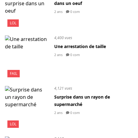
dans un oeuf
2 ans
0 com
LOL
4,400 vues
Une arrestation de taille
2 ans
0 com
FAIL
4,121 vues
Surprise dans un rayon de
supermarché
2 ans
0 com
LOL