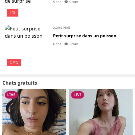
5 ans
3 com
LOL
5,588 vues
Petit surprise dans un poisson
6 ans
5 com
OMG
Chats gratuits