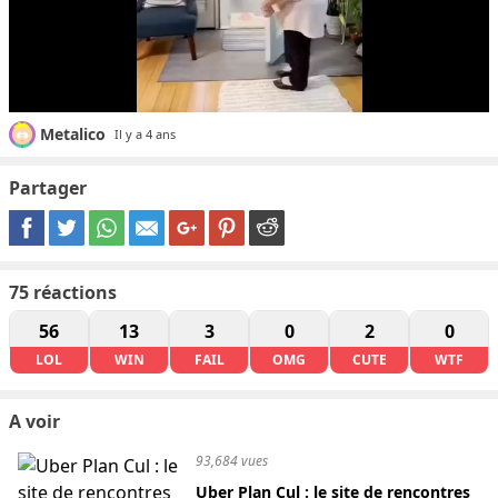
Metalico
Il y a 4 ans
Partager
75
réactions
56
13
3
0
2
0
LOL
WIN
FAIL
OMG
CUTE
WTF
A voir
93,684 vues
Uber Plan Cul : le site de rencontres