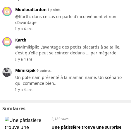
Mouloudlardon
1 point.
@Karth: dans ce cas on parle d'inconvénient et non
d'avantage
Il y a 4 ans
Karth
@Mimikipik: L'avantage des petits placards à sa taille,
c'est qu'elle peut se coincer dedans ... par mégarde
Il y a 4 ans
Mimikipik
9 points.
Un pote nain présenté à la maman naine. Un scénario
qui commence bien...
Il y a 4 ans
Similaires
3,183 vues
Une pâtissière trouve une surprise