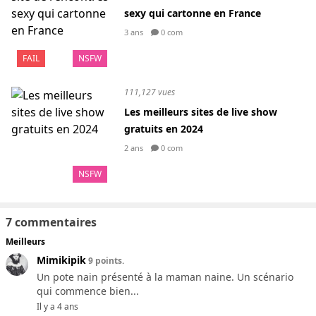
sexy qui cartonne en France
3 ans
0 com
FAIL
NSFW
111,127 vues
Les meilleurs sites de live show
gratuits en 2024
2 ans
0 com
NSFW
7 commentaires
Meilleurs
Mimikipik
9 points.
Un pote nain présenté à la maman naine. Un scénario
qui commence bien...
Il y a 4 ans