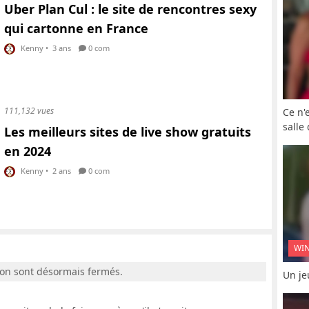
Uber Plan Cul : le site de rencontres sexy
qui cartonne en France
Kenny
•
3 ans
0 com
111,132 vues
Ce n'
salle
Les meilleurs sites de live show gratuits
en 2024
Kenny
•
2 ans
0 com
WI
ion sont désormais fermés.
Un je