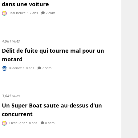
dans une voiture
TasLheure
•
7 ans
2 com
4,981 vues
Délit de fuite qui tourne mal pour un
motard
Kleenex
•
8 ans
7 com
3,645 vues
Un Super Boat saute au-dessus d'un
concurrent
Fleshlight
•
8 ans
0 com