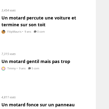
3,454 vues
Un motard percute une voiture et
termine sur son toit
FilipMauris
•
9 ans
0 com
7,315 vues
Un motard gentil mais pas trop
Timmy
•
9 ans
5 com
4,811 vues
Un motard fonce sur un panneau