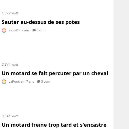
1,372 vues
Sauter au-dessus de ses potes
RazoR
•
7 ans
0 com
2,874 vues
Un motard se fait percuter par un cheval
LaPoutre
•
7 ans
3 com
3,945 vues
Un motard freine trop tard et s'encastre