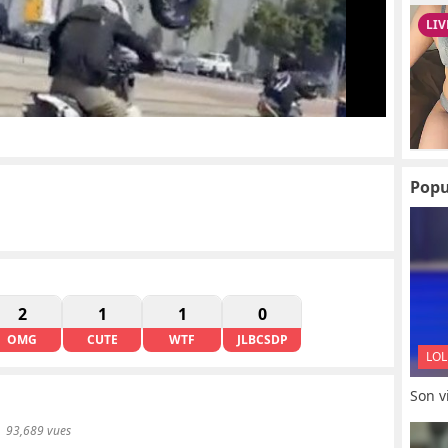
Popu
2
1
1
0
OMG
CUTE
WTF
JLBCSDP
LOL
Son vi
93,689 vues