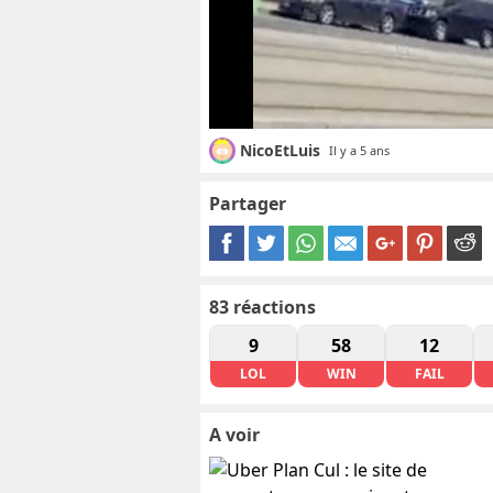
NicoEtLuis
Il y a 5 ans
Partager
83
réactions
9
58
12
LOL
WIN
FAIL
A voir