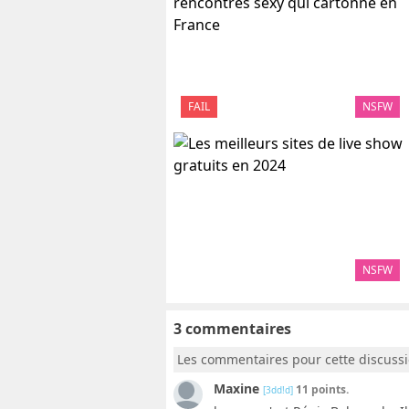
FAIL
NSFW
NSFW
3 commentaires
Les commentaires pour cette discuss
Maxine
11 points.
[3dd!d]