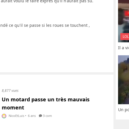
 aurait voulu le faire exprès qu'il n'aurait pas su.
dé ce qu'il se passe si les roues se touchent ,
LOL
Il a 
8,877 vues
Un motard passe un très mauvais
moment
Un po
NicoEtLuis
•
6 ans
3 com