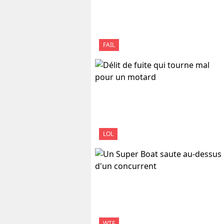
FAIL
LOL
WTF