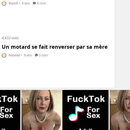
RazoR
•
9 ans
4 com
4,632 vues
Un motard se fait renverser par sa mère
Nidalee
•
9 ans
5 com