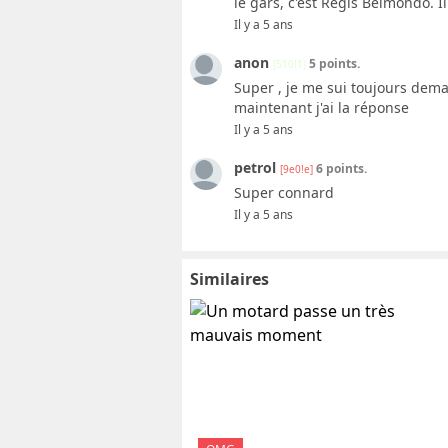
le gars, c'est Régis Belmondo. Il
Il y a 5 ans
anon
5 points.
[510!1]
Super , je me sui toujours deman
maintenant j'ai la réponse
Il y a 5 ans
petrol
6 points.
[9e0!e]
Super connard
Il y a 5 ans
Similaires