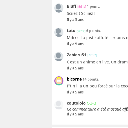
Bluff
1 point.
[fb3!b]
Sciiez ! Sciiiez !
Il y a 5 ans
toto
6 points.
[9cd!c]
Mdrrr il a juste affuté certains
Il y a 5 ans
Zabieru51
[72b!2]
C'est un anime en live, un dram
Il y a 5 ans
bicorne
14 points.
P'tin il a un peu forcé sur la coc
Il y a 5 ans
coutololo
[bcb!c]
Ce commentaire a été masqué
aff
Il y a 5 ans