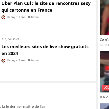
Uber Plan Cul : le site de rencontres sexy
qui cartonne en France
Kenny
•
3 ans
0 com
111,149 vues
Ce n'
salle
Les meilleurs sites de live show gratuits
en 2024
Kenny
•
2 ans
0 com
LOL
Il a 
o là le dernier maître de l'air