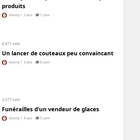
produits
Kenny
•
3 ans
1 com
4,471 vues
Un lancer de couteaux peu convaincant
Kenny
•
3 ans
0 com
3,577 vues
Funérailles d'un vendeur de glaces
Kenny
•
4 ans
3 com