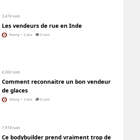
3,474 vues
Les vendeurs de rue en Inde
Kenny
•
2 ans
0 com
6,002 vues
Comment reconnaitre un bon vendeur
de glaces
Kenny
•
3 ans
0 com
7,918 vues
Ce bodybuilder prend vraiment trop de