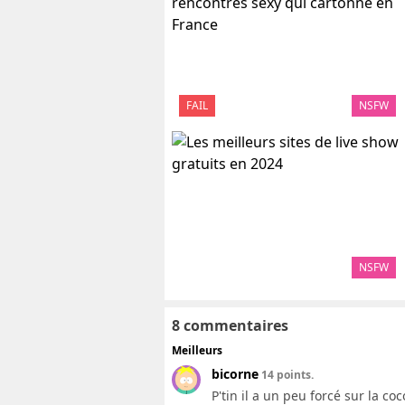
FAIL
NSFW
NSFW
8 commentaires
Meilleurs
bicorne
14 points.
P'tin il a un peu forcé sur la coc