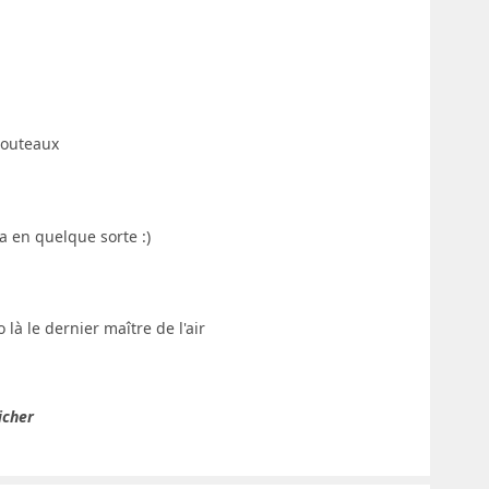
 couteaux
a en quelque sorte :)
o là le dernier maître de l'air
icher