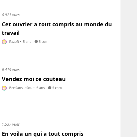
6,921 vues
Cet ouvrier a tout compris au monde du
travail
RazoR
•
5 ans
5 com
6,419 vues
Vendez moi ce couteau
BenSansLeSou
•
6 ans
5 com
1,537 vues
En voila un qui a tout compris