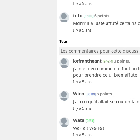
Il y a 5 ans
toto
6 points.
[9cd!c]
Mdrrr il a juste affuté certains
Il y a 5 ans
Tous
Les commentaires pour cette discuss
kefrantheant
3 points.
[94e!4]
j'aime bien comment il fout au l
pour prendre celui bien affuté
Il y a 5 ans
Winn
3 points.
[681!8]
J'ai cru qu'il allait se couper la
Il y a 5 ans
Wata
[0f5!f]
Wa-Ta ! Wa-Ta !
Il y a 5 ans