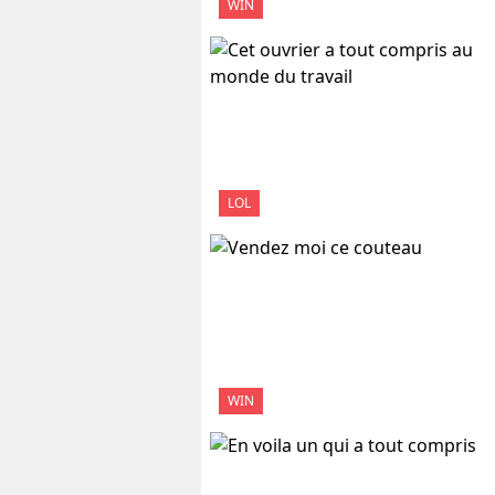
WIN
LOL
WIN