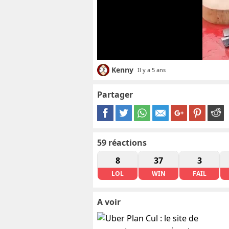
Kenny
Il y a 5 ans
Partager
59
réactions
8
37
3
LOL
WIN
FAIL
A voir