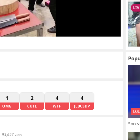
Popu
1
2
4
4
OMG
CUTE
WTF
JLBCSDP
LOL
Son vi
93,697 vues