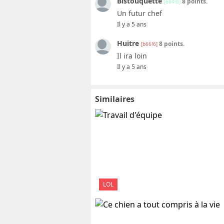
Bistouquette
8 points.
[6b4!b]
Un futur chef
Il y a 5 ans
Huitre
8 points.
[b66!6]
Il ira loin
Il y a 5 ans
Similaires
LOL