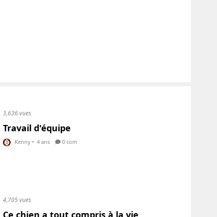
3,636 vues
Travail d'équipe
Kenny
•
4 ans
0 com
4,705 vues
Ce chien a tout compris à la vie