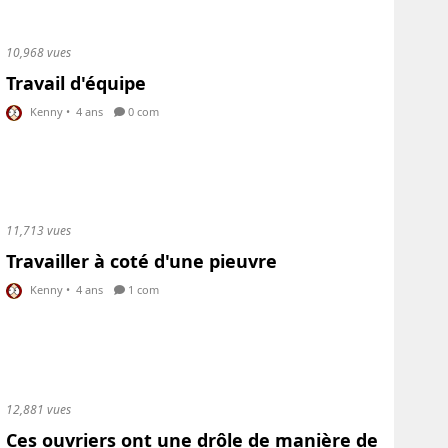
10,968 vues
Travail d'équipe
Kenny
•
4 ans
0 com
11,713 vues
Travailler à coté d'une pieuvre
Kenny
•
4 ans
1 com
12,881 vues
Ces ouvriers ont une drôle de manière de