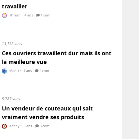
travailler
Thresh
•
4 ans
1 com
13,165 vues
Ces ouvriers travaillent dur mais ils ont
la meilleure vue
Manix
•
4 ans
4 com
5,787 vues
Un vendeur de couteaux qui sait
vraiment vendre ses produits
Kenny
•
5 ans
8 com