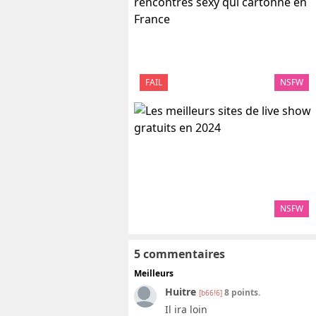
FAIL
NSFW
NSFW
5 commentaires
Meilleurs
Huitre
8 points.
[b66!6]
Il ira loin