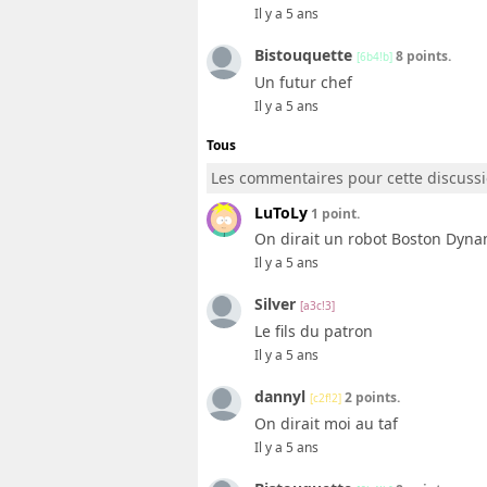
Il y a 5 ans
Bistouquette
8 points.
[6b4!b]
Un futur chef
Il y a 5 ans
Tous
Les commentaires pour cette discuss
LuToLy
1 point.
On dirait un robot Boston Dyna
Il y a 5 ans
Silver
[a3c!3]
Le fils du patron
Il y a 5 ans
dannyl
2 points.
[c2f!2]
On dirait moi au taf
Il y a 5 ans