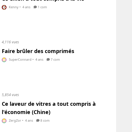
Kenny
•
4 ans
1 com
4,116 vues
Faire brûler des comprimés
SuperConnard
•
4 ans
7 com
5,854 vues
Ce laveur de vitres a tout compris à
l'économie (Chine)
ZergZor
•
4 ans
8 com