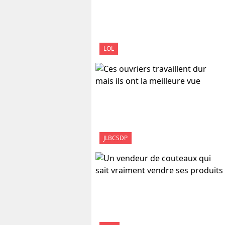
LOL
JLBCSDP