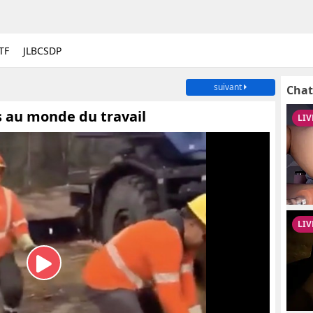
TF
JLBCSDP
suivant
Chat
s au monde du travail