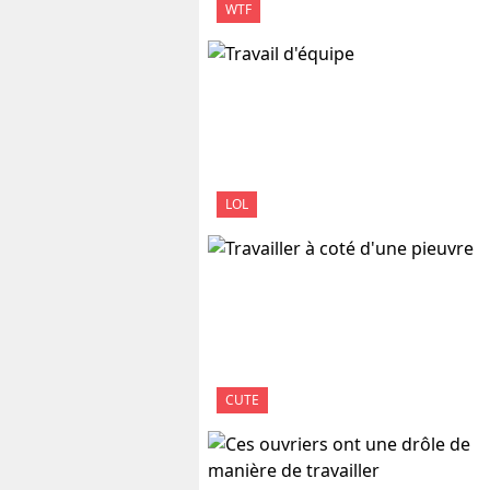
WTF
LOL
CUTE