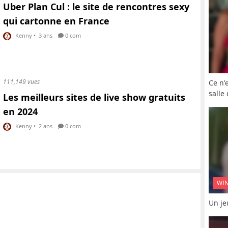
Uber Plan Cul : le site de rencontres sexy
qui cartonne en France
Kenny
•
3 ans
0 com
111,149 vues
Ce n'
salle
Les meilleurs sites de live show gratuits
en 2024
Kenny
•
2 ans
0 com
WI
Un je