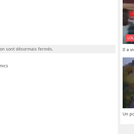
LOL
ion sont désormais fermés.
Il a 
mics
Un po