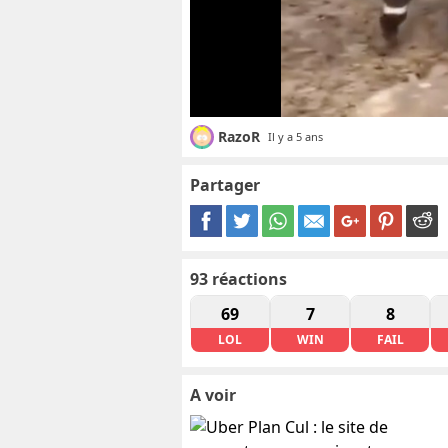
RazoR
Il y a 5 ans
Partager
93
réactions
69
7
8
LOL
WIN
FAIL
A voir