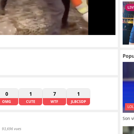
Popu
0
1
7
1
OMG
CUTE
WTF
JLBCSDP
LOL
Son vi
93,696 vues