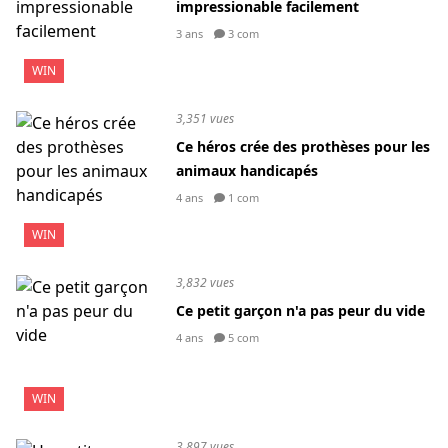
impressionable facilement
3 ans
3 com
WIN
3,351 vues
Ce héros crée des prothèses pour les
animaux handicapés
4 ans
1 com
WIN
3,832 vues
Ce petit garçon n'a pas peur du vide
4 ans
5 com
WIN
3,897 vues