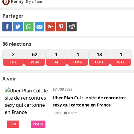
Kenny
Il y a 4 ans
Partager
86
réactions
2
62
1
1
18
1
LOL
WIN
FAIL
OMG
CUTE
WTF
A voir
93,709 vues
Uber Plan Cul : le site de rencontres
sexy qui cartonne en France
3 ans
0 com
FAIL
NSFW