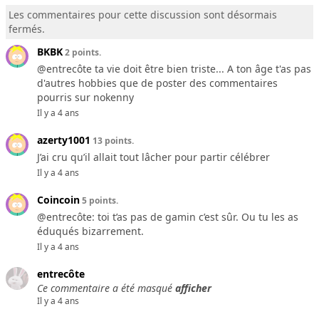
Les commentaires pour cette discussion sont désormais
fermés.
BKBK
2 points.
@entrecôte ta vie doit être bien triste... A ton âge t'as pas
d'autres hobbies que de poster des commentaires
pourris sur nokenny
Il y a 4 ans
azerty1001
13 points.
J’ai cru qu’il allait tout lâcher pour partir célébrer
Il y a 4 ans
Coincoin
5 points.
@entrecôte: toi t’as pas de gamin c’est sûr. Ou tu les as
éduqués bizarrement.
Il y a 4 ans
entrecôte
Ce commentaire a été masqué
afficher
Il y a 4 ans