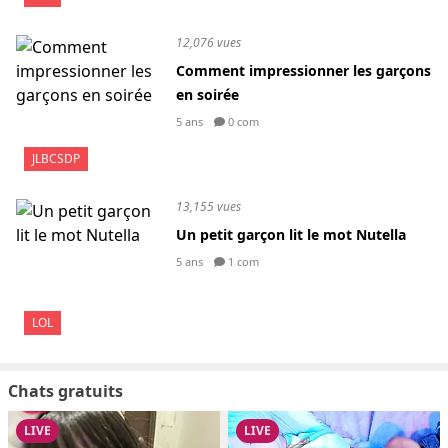
12,076 vues
Comment impressionner les garçons
en soirée
5 ans
0 com
JLBCSDP
13,155 vues
Un petit garçon lit le mot Nutella
5 ans
1 com
LOL
Chats gratuits