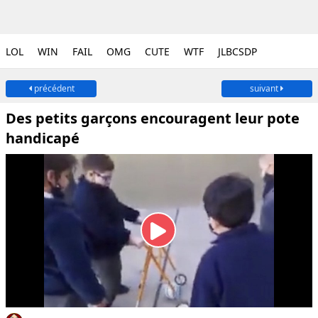
LOL
WIN
FAIL
OMG
CUTE
WTF
JLBCSDP
précédent
suivant
Des petits garçons encouragent leur pote
handicapé