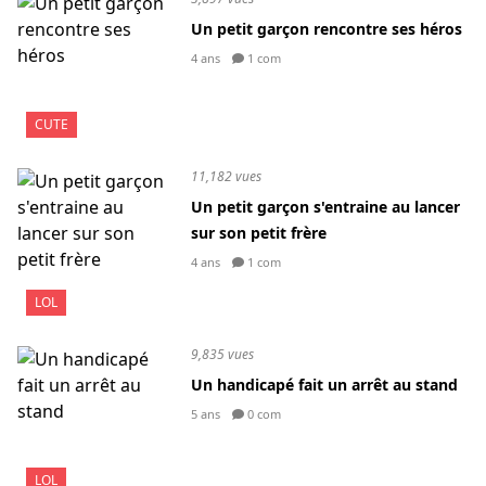
Un petit garçon rencontre ses héros
4 ans
1 com
CUTE
11,182 vues
Un petit garçon s'entraine au lancer
sur son petit frère
4 ans
1 com
LOL
9,835 vues
Un handicapé fait un arrêt au stand
5 ans
0 com
LOL