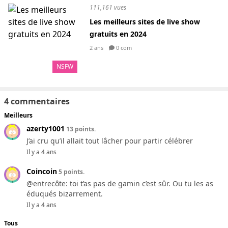
111,161 vues
Les meilleurs sites de live show
gratuits en 2024
2 ans
0 com
NSFW
4 commentaires
Meilleurs
azerty1001
13 points.
J’ai cru qu’il allait tout lâcher pour partir célébrer
Il y a 4 ans
Coincoin
5 points.
@entrecôte: toi t’as pas de gamin c’est sûr. Ou tu les as
éduqués bizarrement.
Il y a 4 ans
Tous