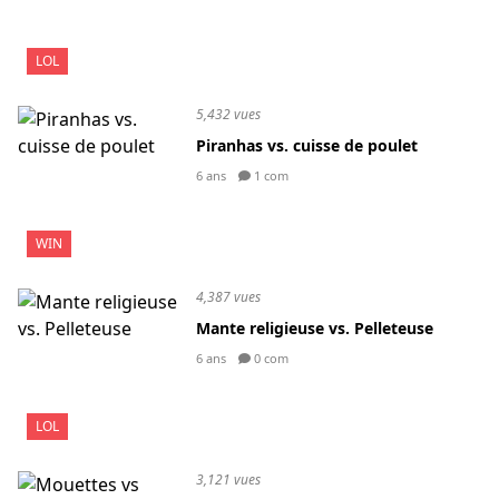
LOL
5,432 vues
Piranhas vs. cuisse de poulet
6 ans
1 com
WIN
4,387 vues
Mante religieuse vs. Pelleteuse
6 ans
0 com
LOL
3,121 vues