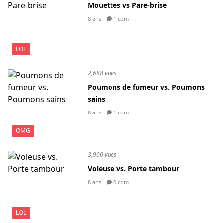
Mouettes vs Pare-brise
8 ans
1 com
LOL
2,688 vues
Poumons de fumeur vs. Poumons
sains
8 ans
1 com
OMG
3,900 vues
Voleuse vs. Porte tambour
8 ans
0 com
LOL