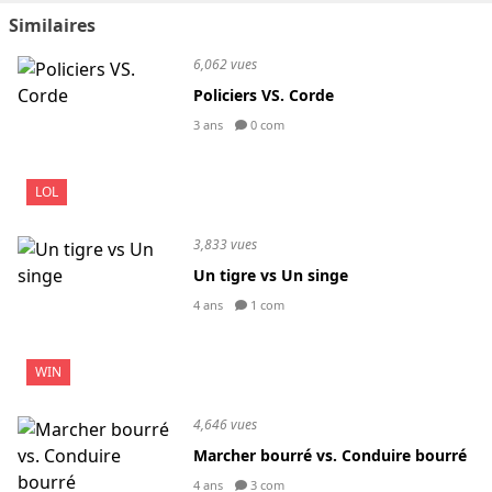
Similaires
6,062 vues
Policiers VS. Corde
3 ans
0 com
LOL
3,833 vues
Un tigre vs Un singe
4 ans
1 com
WIN
4,646 vues
Marcher bourré vs. Conduire bourré
4 ans
3 com