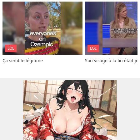
LOL
LOL
Ça semble légitime
Son visage à la fin était ju