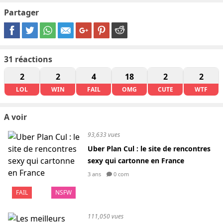
Partager
31
réactions
2
2
4
18
2
2
LOL
WIN
FAIL
OMG
CUTE
WTF
A voir
93,633 vues
Uber Plan Cul : le site de rencontres
sexy qui cartonne en France
3 ans
0 com
FAIL
NSFW
111,050 vues