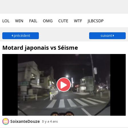
LOL
WIN
FAIL
OMG
CUTE
WTF
JLBCSDP
précédent
suivant
Motard japonais vs Séisme
SoixanteDouze
Il y a 4 ans