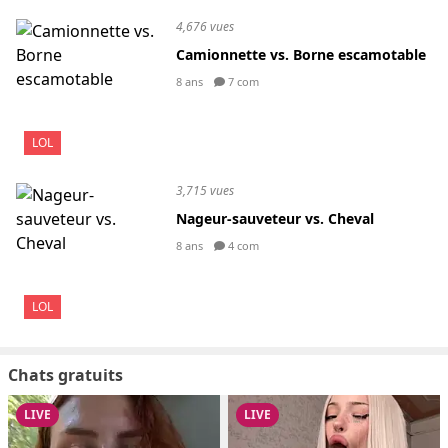
4,676 vues
Camionnette vs. Borne escamotable
8 ans
7 com
LOL
3,715 vues
Nageur-sauveteur vs. Cheval
8 ans
4 com
LOL
Chats gratuits