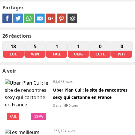
Partager
26
réactions
18
5
1
1
0
0
LOL
WIN
FAIL
OMG
CUTE
WTF
A voir
93,678 vues
Uber Plan Cul : le site de rencontres
sexy qui cartonne en France
3 ans
0 com
FAIL
NSFW
111,121 vues