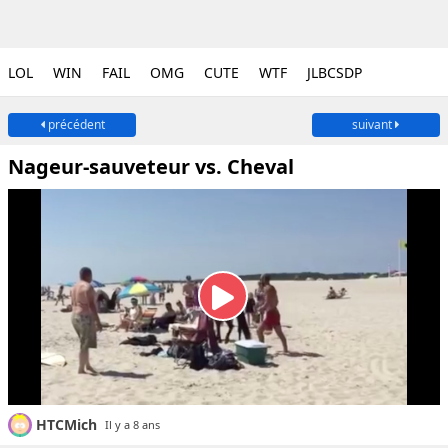
LOL
WIN
FAIL
OMG
CUTE
WTF
JLBCSDP
précédent
suivant
Nageur-sauveteur vs. Cheval
HTCMich
Il y a 8 ans