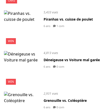
OMG
5,433 vues
Piranhas vs. cuisse de poulet
6 ans
1 com
WIN
4,813 vues
Déneigeuse vs Voiture mal garée
6 ans
0 com
WIN
2,931 vues
Grenouille vs. Coléoptère
6 ans
0 com