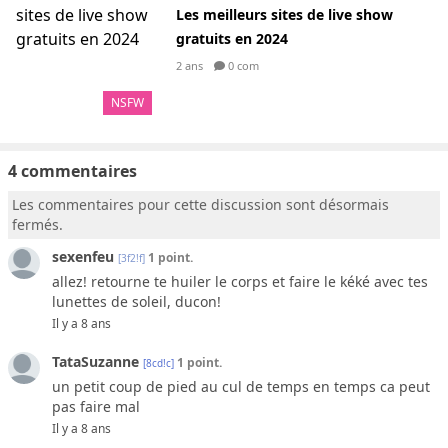
Les meilleurs sites de live show
gratuits en 2024
2 ans
0 com
NSFW
4 commentaires
Les commentaires pour cette discussion sont désormais
fermés.
sexenfeu
1 point.
[3f2!f]
allez! retourne te huiler le corps et faire le kéké avec tes
lunettes de soleil, ducon!
Il y a 8 ans
TataSuzanne
1 point.
[8cd!c]
un petit coup de pied au cul de temps en temps ca peut
pas faire mal
Il y a 8 ans