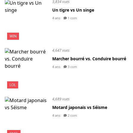
3,834 vues
Un tigre vs Un singe
4 ans
1 com
WIN
4,647 vues
Marcher bourré vs. Conduire bourré
4 ans
3 com
LOL
4,689 vues
Motard japonais vs Séisme
4 ans
2 com