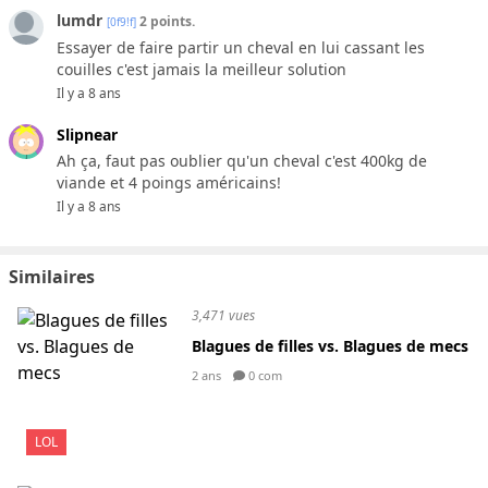
lumdr
2 points.
[0f9!f]
Essayer de faire partir un cheval en lui cassant les
couilles c'est jamais la meilleur solution
Il y a 8 ans
Slipnear
Ah ça, faut pas oublier qu'un cheval c'est 400kg de
viande et 4 poings américains!
Il y a 8 ans
Similaires
3,471 vues
Blagues de filles vs. Blagues de mecs
2 ans
0 com
LOL