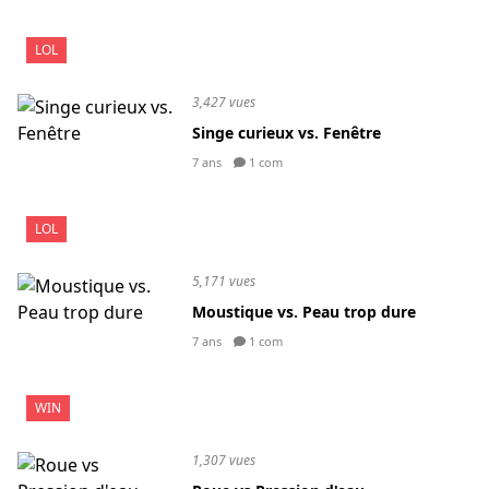
LOL
3,427 vues
Singe curieux vs. Fenêtre
7 ans
1 com
LOL
5,171 vues
Moustique vs. Peau trop dure
7 ans
1 com
WIN
1,307 vues