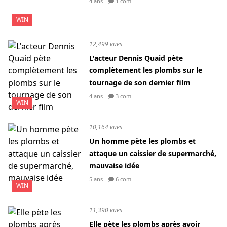
4 ans
1 com
WIN
12,499 vues
L'acteur Dennis Quaid pète
complètement les plombs sur le
tournage de son dernier film
4 ans
3 com
WIN
10,164 vues
Un homme pète les plombs et
attaque un caissier de supermarché,
mauvaise idée
5 ans
6 com
WIN
11,390 vues
Elle pète les plombs après avoir