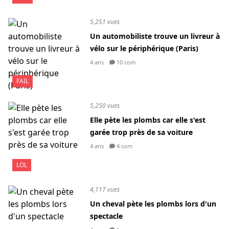
5,251 vues
Un automobiliste trouve un livreur à
vélo sur le périphérique (Paris)
4 ans
10 com
FAIL
5,250 vues
Elle pète les plombs car elle s'est
garée trop près de sa voiture
4 ans
4 com
LOL
4,117 vues
Un cheval pète les plombs lors d'un
spectacle