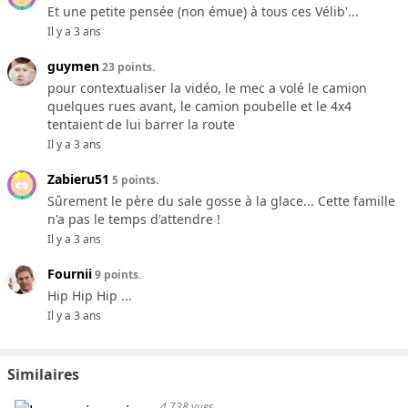
Et une petite pensée (non émue) à tous ces Vélib'...
Il y a 3 ans
guymen
23 points.
pour contextualiser la vidéo, le mec a volé le camion
quelques rues avant, le camion poubelle et le 4x4
tentaient de lui barrer la route
Il y a 3 ans
Zabieru51
5 points.
Sûrement le père du sale gosse à la glace... Cette famille
n'a pas le temps d'attendre !
Il y a 3 ans
Fournii
9 points.
Hip Hip Hip ...
Il y a 3 ans
Similaires
4,738 vues