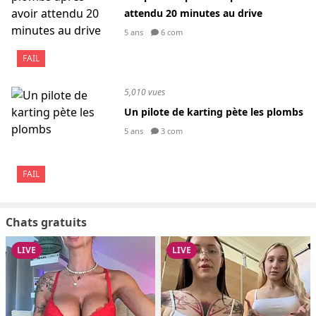
attendu 20 minutes au drive
5 ans
6 com
FAIL
5,010 vues
Un pilote de karting pète les plombs
5 ans
3 com
FAIL
Chats gratuits