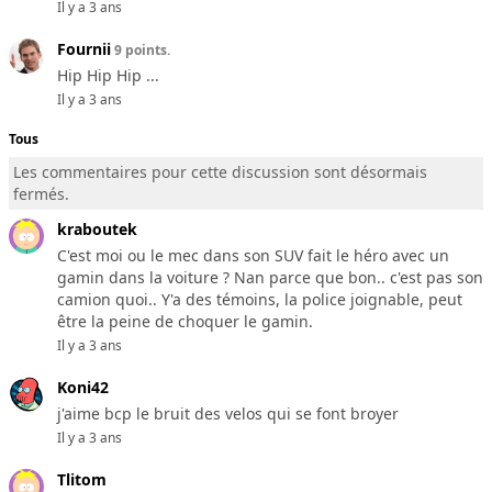
Il y a 3 ans
Fournii
9 points.
Hip Hip Hip ...
Il y a 3 ans
Tous
Les commentaires pour cette discussion sont désormais
fermés.
kraboutek
C'est moi ou le mec dans son SUV fait le héro avec un
gamin dans la voiture ? Nan parce que bon.. c'est pas son
camion quoi.. Y'a des témoins, la police joignable, peut
être la peine de choquer le gamin.
Il y a 3 ans
Koni42
j'aime bcp le bruit des velos qui se font broyer
Il y a 3 ans
Tlitom