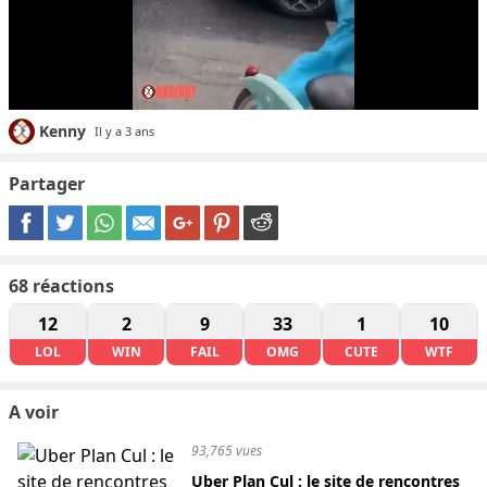
Kenny
Il y a 3 ans
Partager
68
réactions
12
2
9
33
1
10
LOL
WIN
FAIL
OMG
CUTE
WTF
A voir
93,765 vues
Uber Plan Cul : le site de rencontres