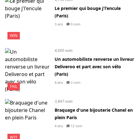
Le premier qui bouge j'l'encule
(Paris)
3 ans
0 com
WIN
4,600 vues
Un automobiliste renverse un livreur
Deliveroo et part avec son vélo
(Paris)
4 ans
2 com
FAIL
3,847 vues
Braquage d'une bijouterie Chanel en
plein Paris
4 ans
12 com
WTF