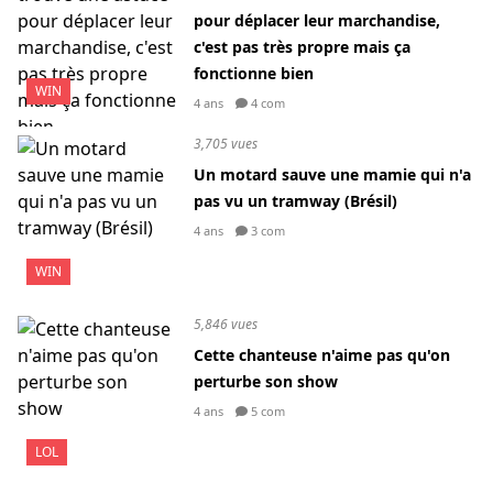
pour déplacer leur marchandise,
c'est pas très propre mais ça
fonctionne bien
WIN
4 ans
4 com
3,705 vues
Un motard sauve une mamie qui n'a
pas vu un tramway (Brésil)
4 ans
3 com
WIN
5,846 vues
Cette chanteuse n'aime pas qu'on
perturbe son show
4 ans
5 com
LOL