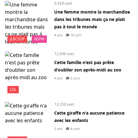
9,428 vues
Une femme montre la marchandise
dans les tribunes mais ça ne plait
pas à tout le monde
4 ans
18 com
JLBCSDP
NSFW
12,046 vues
Cette famille n'est pas prête
d'oublier son après-midi au zoo
4 ans
6 com
LOL
13,350 vues
Cette giraffe n'a aucune patience
avec les enfants
5 ans
4 com