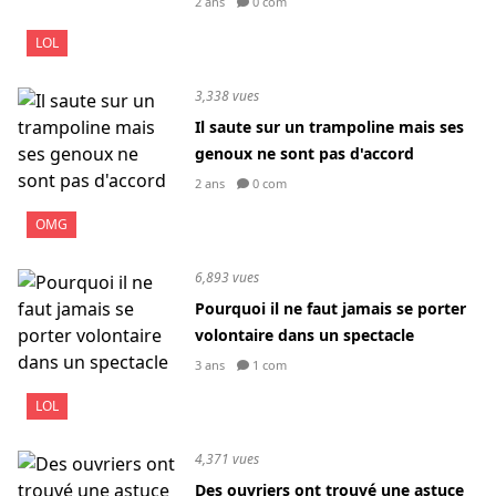
2 ans
0 com
LOL
3,338 vues
Il saute sur un trampoline mais ses
genoux ne sont pas d'accord
2 ans
0 com
OMG
6,893 vues
Pourquoi il ne faut jamais se porter
volontaire dans un spectacle
3 ans
1 com
LOL
4,371 vues
Des ouvriers ont trouvé une astuce