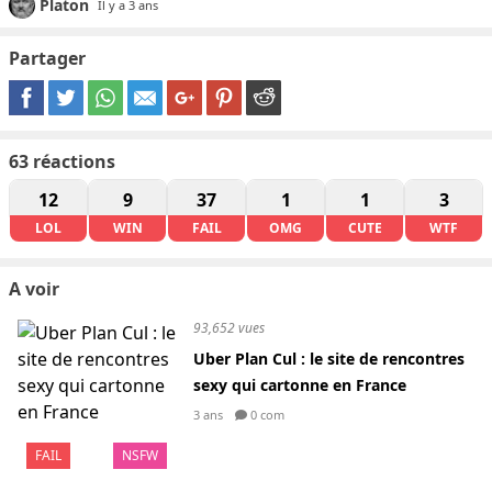
Platon
Il y a 3 ans
Partager
63
réactions
12
9
37
1
1
3
LOL
WIN
FAIL
OMG
CUTE
WTF
A voir
93,652 vues
Uber Plan Cul : le site de rencontres
sexy qui cartonne en France
3 ans
0 com
FAIL
NSFW