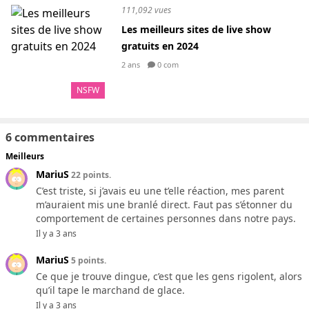
111,092 vues
Les meilleurs sites de live show
gratuits en 2024
2 ans
0 com
NSFW
6 commentaires
Meilleurs
MariuS
22 points.
C’est triste, si j’avais eu une t’elle réaction, mes parent
m’auraient mis une branlé direct. Faut pas s’étonner du
comportement de certaines personnes dans notre pays.
Il y a 3 ans
MariuS
5 points.
Ce que je trouve dingue, c’est que les gens rigolent, alors
qu’il tape le marchand de glace.
Il y a 3 ans