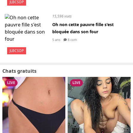
JLBCSDP
15,596 vues
Oh non cette pauvre fille s'est
bloquée dans son four
5 ans
8 com
JLBCSDP
Chats gratuits