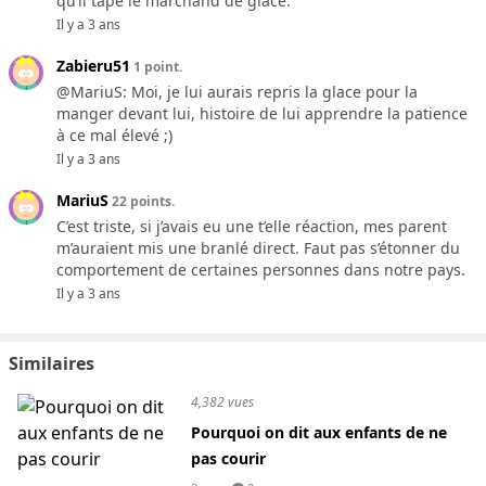
qu’il tape le marchand de glace.
Il y a 3 ans
Zabieru51
1 point.
@MariuS: Moi, je lui aurais repris la glace pour la
manger devant lui, histoire de lui apprendre la patience
à ce mal élevé ;)
Il y a 3 ans
MariuS
22 points.
C’est triste, si j’avais eu une t’elle réaction, mes parent
m’auraient mis une branlé direct. Faut pas s’étonner du
comportement de certaines personnes dans notre pays.
Il y a 3 ans
Similaires
4,382 vues
Pourquoi on dit aux enfants de ne
pas courir