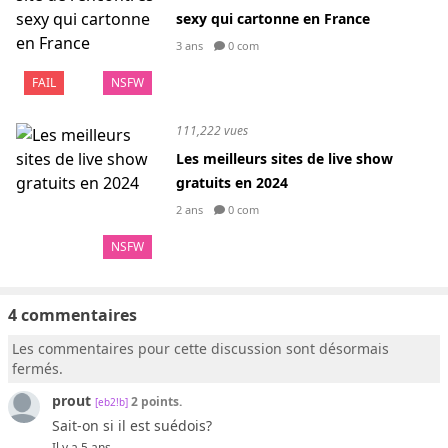
sexy qui cartonne en France
3 ans
0 com
FAIL
NSFW
111,222 vues
Les meilleurs sites de live show
gratuits en 2024
2 ans
0 com
NSFW
4 commentaires
Les commentaires pour cette discussion sont désormais
fermés.
prout
2 points.
[eb2!b]
Sait-on si il est suédois?
Il y a 5 ans