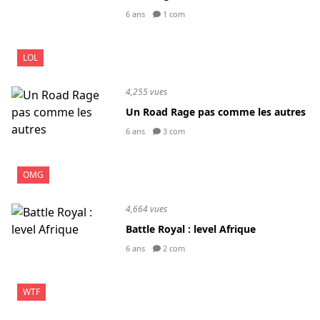
6 ans
1 com
LOL
4,255 vues
Un Road Rage pas comme les autres
6 ans
3 com
OMG
4,664 vues
Battle Royal : level Afrique
6 ans
2 com
WTF