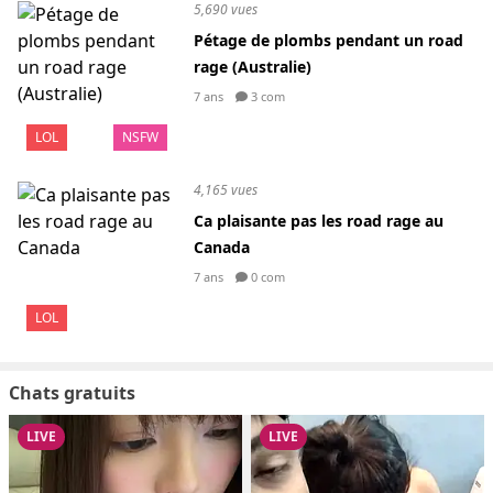
5,690 vues
Pétage de plombs pendant un road
rage (Australie)
7 ans
3 com
LOL
NSFW
4,165 vues
Ca plaisante pas les road rage au
Canada
7 ans
0 com
LOL
Chats gratuits