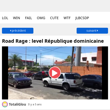
LOL
WIN
FAIL
OMG
CUTE
WTF
JLBCSDP
précédent
suivant
Road Rage : level République dominicaine
TotaliGlou
Il y a 5 ans