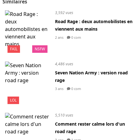
Similaires
3,592 vues
Road Rage : deux automobilistes en
viennent aux mains
2 ans
0 com
FAIL
NSFW
4,486 vues
Seven Nation Army : version road
rage
3 ans
0 com
LOL
5,510 vues
Comment rester calme lors d'un
road rage
3 ans
1 com