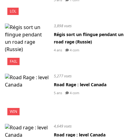
LOL
3,898 vues
Régis sort un flingue pendant un
road rage (Russie)
4 ans
4 com
FAIL
5,277 vues
Road Rage : level Canada
5 ans
4 com
WIN
4,649 vues
Road rage : level Canada