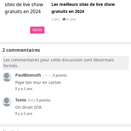
Les meilleurs sites de live show
gratuits en 2024
2 ans
0 com
NSFW
2 commentaires
Les commentaires pour cette discussion sont désormais
fermés.
PaulBismuth
3 points.
[16b!6]
Paye ton mur en carton
Il y a 5 ans
Tonio
3 points.
[8f4!f]
On dirait GTA
Il y a 5 ans