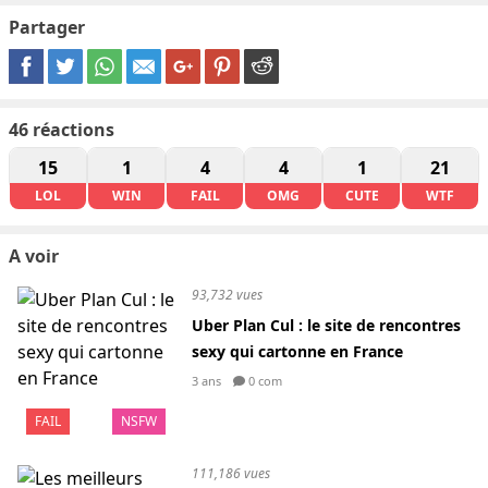
Partager
46
réactions
15
1
4
4
1
21
LOL
WIN
FAIL
OMG
CUTE
WTF
A voir
93,732 vues
Uber Plan Cul : le site de rencontres
sexy qui cartonne en France
3 ans
0 com
FAIL
NSFW
111,186 vues