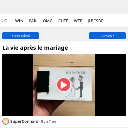
LOL
WIN
FAIL
OMG
CUTE
WTF
JLBCSDP
précédent
suivant
La vie après le mariage
SuperConnard
Il y a 7 ans