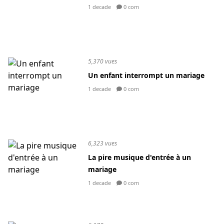
1 decade
0 com
5,370 vues
Un enfant interrompt un mariage
1 decade
0 com
6,323 vues
La pire musique d'entrée à un
mariage
1 decade
0 com