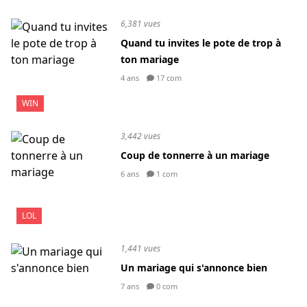
6,381 vues
Quand tu invites le pote de trop à
ton mariage
4 ans
17 com
WIN
3,442 vues
Coup de tonnerre à un mariage
6 ans
1 com
LOL
1,441 vues
Un mariage qui s'annonce bien
7 ans
0 com