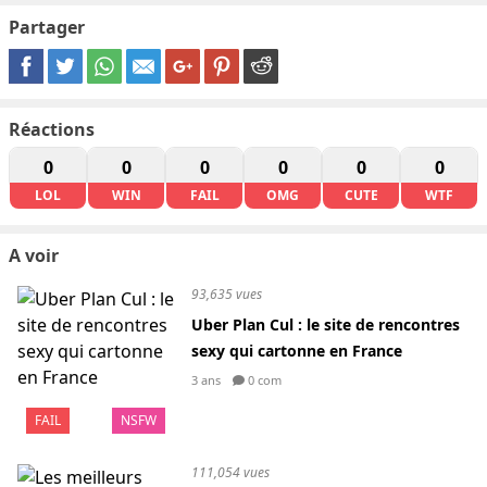
Partager
Réactions
0
0
0
0
0
0
LOL
WIN
FAIL
OMG
CUTE
WTF
A voir
93,635 vues
Uber Plan Cul : le site de rencontres
sexy qui cartonne en France
3 ans
0 com
FAIL
NSFW
111,054 vues