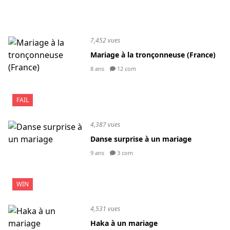
7,452 vues
Mariage à la tronçonneuse (France)
8 ans
12 com
FAIL
4,387 vues
Danse surprise à un mariage
9 ans
3 com
WIN
4,531 vues
Haka à un mariage