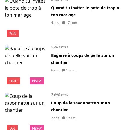
Quand tu invites le pote de trop à
ton mariage
4 ans
17 com
WIN
5,463 vues
Bagarre à coups de pelle sur un
chantier
6 ans
1 com
OMG
NSFW
7,096 vues
Coup de la savonnette sur un
chantier
7 ans
1 com
LOL
NSFW