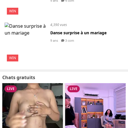
9 ans
4 com
WIN
4,390 vues
Danse surprise à un mariage
9 ans
3 com
WIN
Chats gratuits