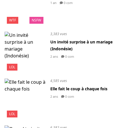
1 an
0 com
WTF
NSFW
3,383 vues
Un invité surprise à un mariage
(Indonésie)
2 ans
0 com
LOL
4,585 vues
Elle fait le coup à chaque fois
2 ans
0 com
LOL
6,382 vues