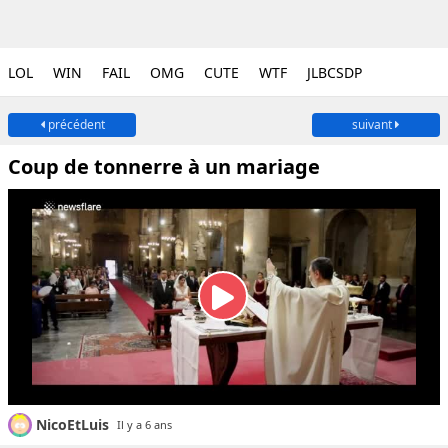
LOL
WIN
FAIL
OMG
CUTE
WTF
JLBCSDP
précédent
suivant
Coup de tonnerre à un mariage
NicoEtLuis
Il y a 6 ans