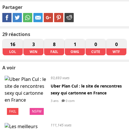
Partager
29
réactions
16
3
8
1
0
0
LOL
WIN
FAIL
OMG
CUTE
WTF
A voir
93,693 vues
Uber Plan Cul : le site de rencontres
sexy qui cartonne en France
3 ans
0 com
FAIL
NSFW
111,145 vues