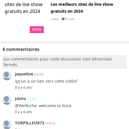
Les meilleurs sites de live show
gratuits en 2024
2 ans
0 com
NSFW
4 commentaires
Les commentaires pour cette discussion sont désormais
fermés.
jaqueline
[c6c!6]
qq'un a un lien vers cette vidéo?
Il y a 6 ans
Jazou
[b34!3]
@Welbiche: welcome to ibiza
Il y a 6 ans
TORPILLEUR73
[345!4]