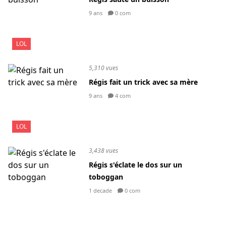
9 ans
0 com
LOL
5,310 vues
Régis fait un trick avec sa mère
9 ans
4 com
LOL
3,438 vues
Régis s'éclate le dos sur un
toboggan
1 decade
0 com