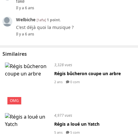
fake
Il y a 6 ans
Welbiche
1 point.
[1af!a]
C'est déjà quoi la musique ?
Il y a 6 ans
Similaires
3,328 vues
Régis bûcheron coupe un arbre
2 ans
0 com
OMG
4,977 vues
Régis a loué un Yatch
5 ans
5 com