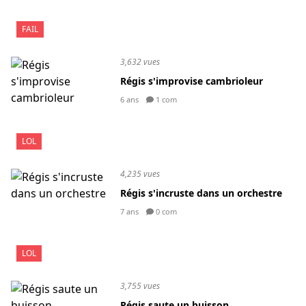
FAIL
3,632 vues
Régis s'improvise cambrioleur
6 ans
1 com
LOL
4,235 vues
Régis s'incruste dans un orchestre
7 ans
0 com
LOL
3,755 vues
Régis saute un buisson