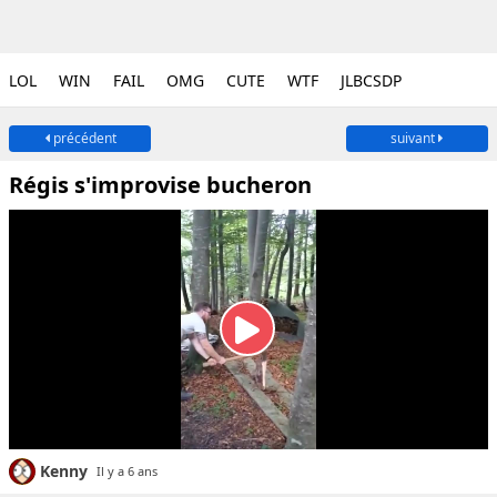
LOL
WIN
FAIL
OMG
CUTE
WTF
JLBCSDP
précédent
suivant
Régis s'improvise bucheron
Kenny
Il y a 6 ans