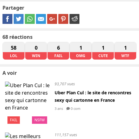
Partager
68
réactions
58
0
6
1
1
1
LOL
WIN
FAIL
OMG
CUTE
WTF
A voir
93,707 vues
Uber Plan Cul : le site de rencontres
sexy qui cartonne en France
3 ans
0 com
FAIL
NSFW
111,157 vues