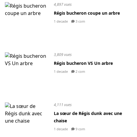
4,897 vues
Régis bucheron coupe un arbre
1 decade
3 com
3,809 vues
Régis bucheron VS Un arbre
1 decade
2 com
4,111 vues
La sœur de Régis dunk avec une
chaise
1 decade
9 com