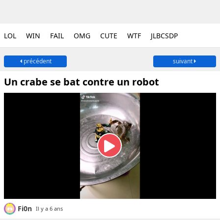
LOL
WIN
FAIL
OMG
CUTE
WTF
JLBCSDP
précédent
suivant
Un crabe se bat contre un robot
Fi0n
Il y a 6 ans