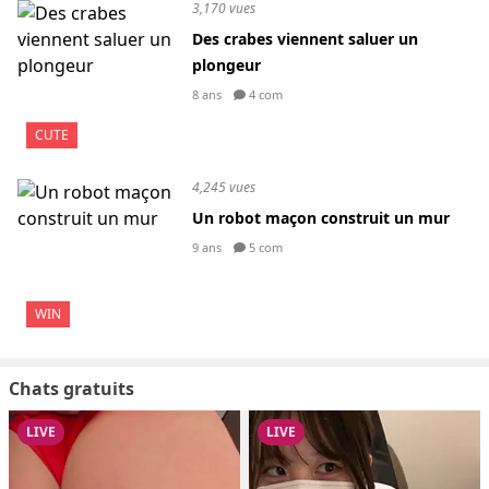
3,170 vues
Des crabes viennent saluer un
plongeur
8 ans
4 com
CUTE
4,245 vues
Un robot maçon construit un mur
9 ans
5 com
WIN
Chats gratuits