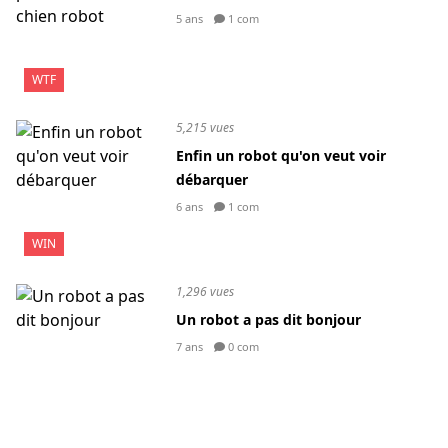
5 ans
1 com
WTF
5,215 vues
Enfin un robot qu'on veut voir
débarquer
6 ans
1 com
WIN
1,296 vues
Un robot a pas dit bonjour
7 ans
0 com