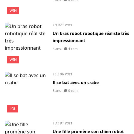
WIN
10,971 vues
Un bras robot robotique réaliste très
impressionnant
4 ans
4 com
WIN
11,106 vues
Il se bat avec un crabe
5 ans
0 com
LOL
13,191 vues
Une fille promène son chien robot