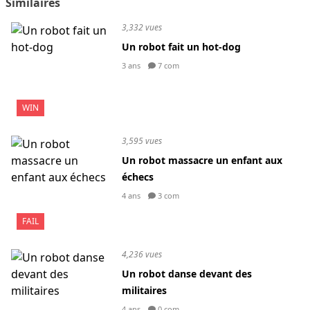
Similaires
3,332 vues
Un robot fait un hot-dog
3 ans
7 com
WIN
3,595 vues
Un robot massacre un enfant aux
échecs
4 ans
3 com
FAIL
4,236 vues
Un robot danse devant des
militaires
4 ans
0 com