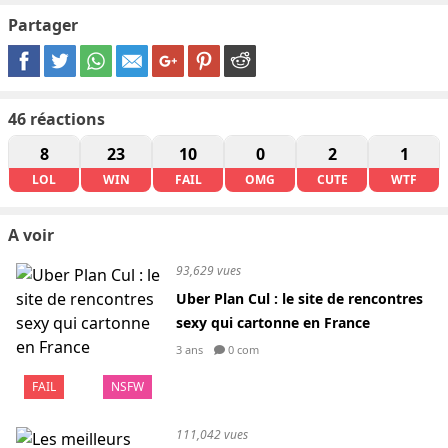
Partager
46
réactions
8
23
10
0
2
1
LOL
WIN
FAIL
OMG
CUTE
WTF
A voir
93,629 vues
Uber Plan Cul : le site de rencontres
sexy qui cartonne en France
3 ans
0 com
FAIL
NSFW
111,042 vues