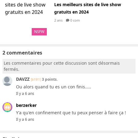
Les meilleurs sites de live show
gratuits en 2024
2 ans
0 com
NSFW
2 commentaires
Les commentaires pour cette discussion sont désormais
fermés.
DAVZZ
3 points.
[b19!1]
Ou alors quand tu es un con finis.....
Il y a 6 ans
berzerker
Y'a qu'en confinement que tu peux penser à faire ça !
Il y a 6 ans