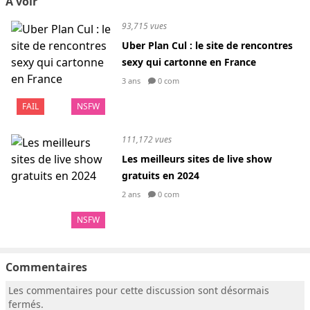
A voir
93,715 vues
Uber Plan Cul : le site de rencontres
sexy qui cartonne en France
3 ans
0 com
FAIL
NSFW
111,172 vues
Les meilleurs sites de live show
gratuits en 2024
2 ans
0 com
NSFW
Commentaires
Les commentaires pour cette discussion sont désormais
fermés.