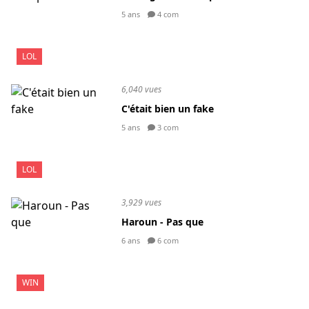
5 ans
4 com
LOL
6,040 vues
C'était bien un fake
5 ans
3 com
LOL
3,929 vues
Haroun - Pas que
6 ans
6 com
WIN