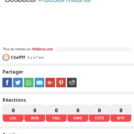
Cheffff
Il y a 7 ans
Partager
Réactions
0
0
0
0
0
0
LOL
WIN
FAIL
OMG
CUTE
WTF