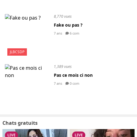
8,770 vues
Fake ou pas ?
7 ans
6 com
JLBCSDP
1,389 vues
Pas ce mois ci non
7 ans
0 com
Chats gratuits