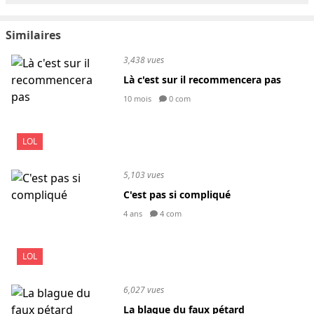
Similaires
3,438 vues
Là c'est sur il recommencera pas
10 mois
0 com
LOL
5,103 vues
C'est pas si compliqué
4 ans
4 com
LOL
6,027 vues
La blague du faux pétard