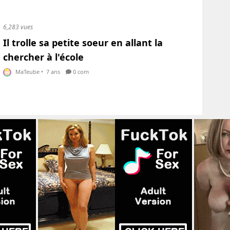
6,283 vues
Il trolle sa petite soeur en allant la
chercher à l'école
MaTeube
•
7 ans
0 com