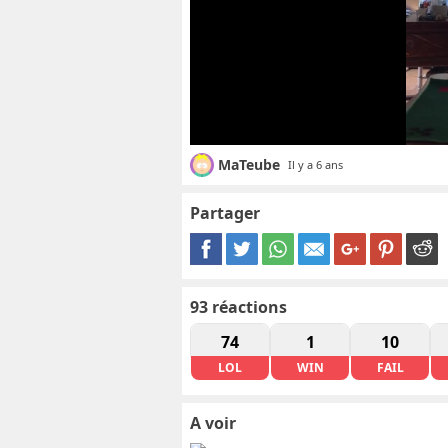
MaTeube
Il y a 6 ans
Partager
93
réactions
74
1
10
LOL
WIN
FAIL
A voir