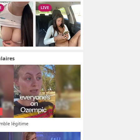
laires
mble légitime