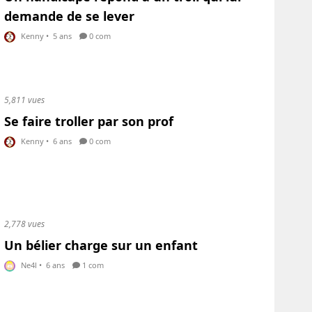
demande de se lever
Kenny
•
5 ans
0 com
5,811 vues
Se faire troller par son prof
Kenny
•
6 ans
0 com
2,778 vues
Un bélier charge sur un enfant
Ne4l
•
6 ans
1 com