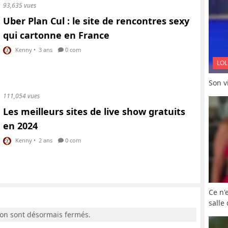
93,635 vues
Uber Plan Cul : le site de rencontres sexy
qui cartonne en France
Kenny
•
3 ans
0 com
LOL
Son vi
111,054 vues
Les meilleurs sites de live show gratuits
en 2024
Kenny
•
2 ans
0 com
Ce n'
salle
ion sont désormais fermés.