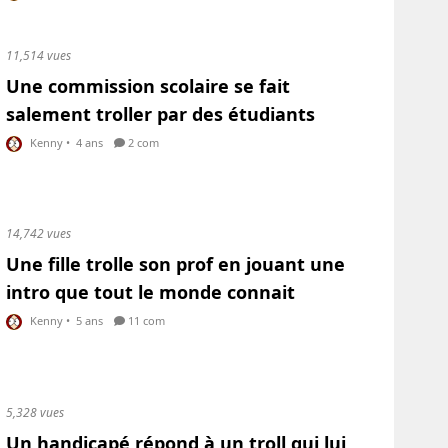
11,514 vues
Une commission scolaire se fait
salement troller par des étudiants
Kenny
•
4 ans
2 com
14,742 vues
Une fille trolle son prof en jouant une
intro que tout le monde connait
Kenny
•
5 ans
11 com
5,328 vues
Un handicapé répond à un troll qui lui