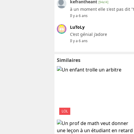
kefrantheant
[94e!4]
à un moment elle s'est pas dit "t
Il y a 6 ans
LuToLy
C’est génial j’adore
Il y a 6 ans
Similaires
LOL