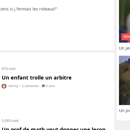
iens si j fermais les rideaux?"
WI
Un je
916 vues
Un enfant trolle un arbitre
Kenny
•
2 semaines
0 com
Un po
5,069 vues
Un prof de math veut donner une leçon