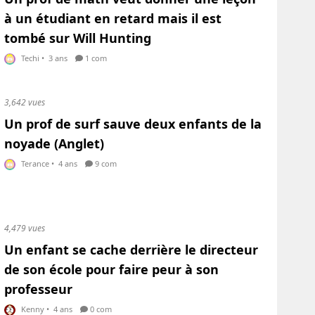
à un étudiant en retard mais il est
tombé sur Will Hunting
Techi
•
3 ans
1 com
3,642 vues
Un prof de surf sauve deux enfants de la
noyade (Anglet)
Terance
•
4 ans
9 com
4,479 vues
Un enfant se cache derrière le directeur
de son école pour faire peur à son
professeur
Kenny
•
4 ans
0 com