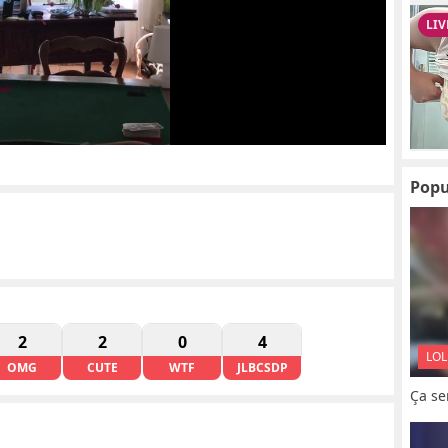
Popu
2
2
0
4
LOL
OMG
CUTE
WTF
JLBCSDP
Ça se