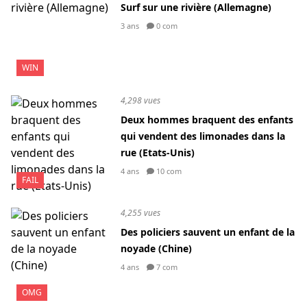
Surf sur une rivière (Allemagne)
3 ans
0 com
WIN
4,298 vues
Deux hommes braquent des enfants
qui vendent des limonades dans la
rue (Etats-Unis)
4 ans
10 com
FAIL
4,255 vues
Des policiers sauvent un enfant de la
noyade (Chine)
4 ans
7 com
OMG