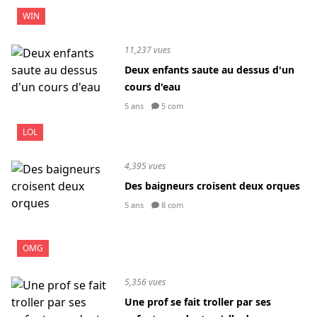
WIN
11,237 vues
Deux enfants saute au dessus d'un
cours d'eau
5 ans
5 com
LOL
4,395 vues
Des baigneurs croisent deux orques
5 ans
8 com
OMG
5,356 vues
Une prof se fait troller par ses