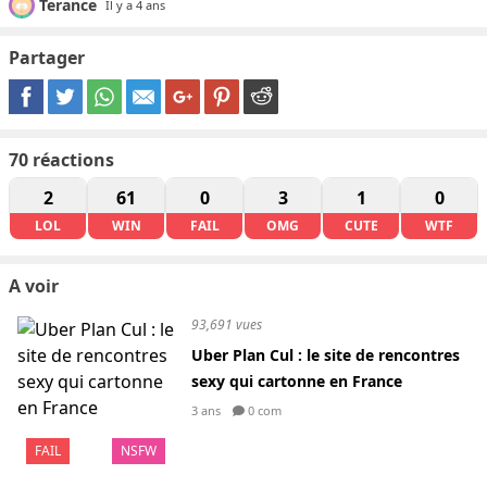
Terance
Il y a 4 ans
Partager
70
réactions
2
61
0
3
1
0
LOL
WIN
FAIL
OMG
CUTE
WTF
A voir
93,691 vues
Uber Plan Cul : le site de rencontres
sexy qui cartonne en France
3 ans
0 com
FAIL
NSFW