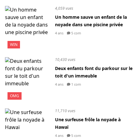
4,059 vues
Un homme sauve un enfant de la
noyade dans une piscine privée
4 ans
5 com
WIN
10,430 vues
Deux enfants font du parkour sur le
toit d'un immeuble
4 ans
1 com
OMG
11,710 vues
Une surfeuse frôle la noyade à
Hawaï
4 ans
5 com