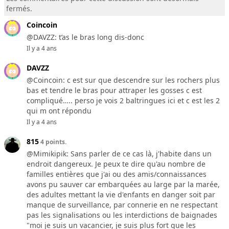
fermés.
Coincoin
@DAVZZ: t’as le bras long dis-donc
Il y a 4 ans
DAVZZ
@Coincoin: c est sur que descendre sur les rochers plus
bas et tendre le bras pour attraper les gosses c est
compliqué….. perso je vois 2 baltringues ici et c est les 2
qui m ont répondu
Il y a 4 ans
815
4 points.
@Mimikipik: Sans parler de ce cas là, j'habite dans un
endroit dangereux. Je peux te dire qu'au nombre de
familles entières que j'ai ou des amis/connaissances
avons pu sauver car embarquées au large par la marée,
des adultes mettant la vie d'enfants en danger soit par
manque de surveillance, par connerie en ne respectant
pas les signalisations ou les interdictions de baignades
"moi je suis un vacancier, je suis plus fort que les