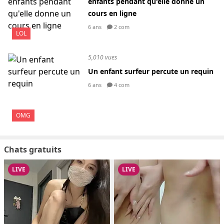
enfants pendant qu'elle donne un
cours en ligne
6 ans
2 com
LOL
5,010 vues
Un enfant surfeur percute un requin
6 ans
4 com
OMG
Chats gratuits