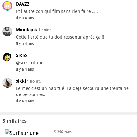
DAVZZ
Et l autre con qui film sans rien faire …..
Il y a 4 ans
Mimikipik
1 point.
Cette fierté que tu doit ressentir après ça !!
Il y a 4 ans
Sikro
@sikki: ok mec
Il y a 4 ans
sikki
1 point.
Le mec c'est un habitué il a déjà secouru une trentaine
de personnes.
Il y a 4 ans
Similaires
3,090 vues