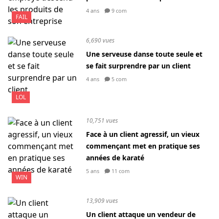
4 ans
9 com
FAIL
6,690 vues
Une serveuse danse toute seule et
se fait surprendre par un client
4 ans
5 com
LOL
10,751 vues
Face à un client agressif, un vieux
commençant met en pratique ses
années de karaté
5 ans
11 com
WIN
13,909 vues
Un client attaque un vendeur de