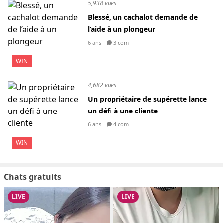
5,938 vues
Blessé, un cachalot demande de
l’aide à un plongeur
6 ans
3 com
WIN
4,682 vues
Un propriétaire de supérette lance
un défi à une cliente
6 ans
4 com
WIN
Chats gratuits