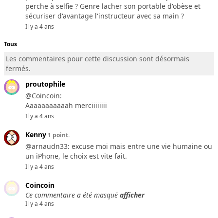
perche à selfie ? Genre lacher son portable d'obèse et
sécuriser d'avantage l'instructeur avec sa main ?
Il y a 4 ans
Tous
Les commentaires pour cette discussion sont désormais
fermés.
proutophile
@Coincoin:
Aaaaaaaaaaah merciiiiiiii
Il y a 4 ans
Kenny
1 point.
@arnaudn33: excuse moi mais entre une vie humaine ou
un iPhone, le choix est vite fait.
Il y a 4 ans
Coincoin
Ce commentaire a été masqué
afficher
Il y a 4 ans