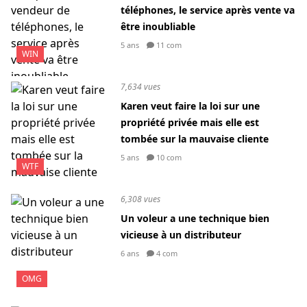
téléphones, le service après vente va
être inoubliable
5 ans
11 com
WIN
7,634 vues
Karen veut faire la loi sur une
propriété privée mais elle est
tombée sur la mauvaise cliente
5 ans
10 com
WTF
6,308 vues
Un voleur a une technique bien
vicieuse à un distributeur
6 ans
4 com
OMG