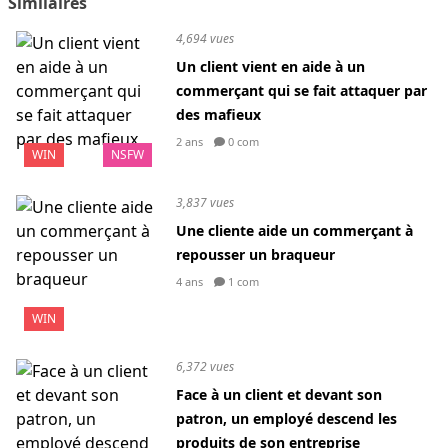
Similaires
4,694 vues
Un client vient en aide à un
commerçant qui se fait attaquer par
des mafieux
2 ans
0 com
WIN
NSFW
3,837 vues
Une cliente aide un commerçant à
repousser un braqueur
4 ans
1 com
WIN
6,372 vues
Face à un client et devant son
patron, un employé descend les
produits de son entreprise