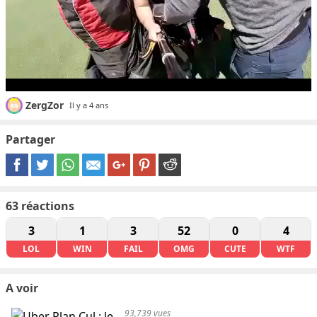
ZergZor
Il y a 4 ans
Partager
63
réactions
3
1
3
52
0
4
LOL
WIN
FAIL
OMG
CUTE
WTF
A voir
93,739 vues