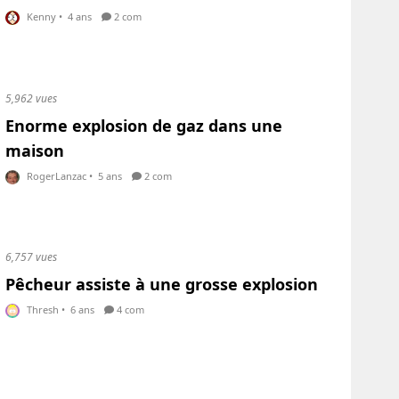
Kenny
•
4 ans
2 com
5,962 vues
Enorme explosion de gaz dans une
maison
RogerLanzac
•
5 ans
2 com
6,757 vues
Pêcheur assiste à une grosse explosion
Thresh
•
6 ans
4 com