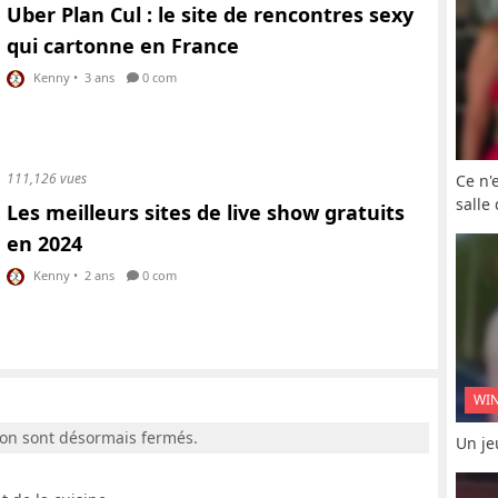
Uber Plan Cul : le site de rencontres sexy
qui cartonne en France
Kenny
•
3 ans
0 com
111,126 vues
Ce n'
salle
Les meilleurs sites de live show gratuits
en 2024
Kenny
•
2 ans
0 com
WI
ion sont désormais fermés.
Un je