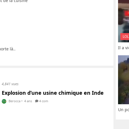
t de la cuisine
LOL
Il a 
orte là..
4,841 vues
Explosion d’une usine chimique en Inde
Berocca
•
4 ans
4 com
Un po