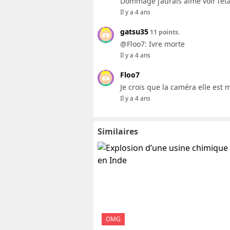
Dommage j’aurais aimé voir l’éta
Il y a 4 ans
gatsu35
11 points.
@Floo7: Ivre morte
Il y a 4 ans
Floo7
Je crois que la caméra elle est m
Il y a 4 ans
Similaires
OMG