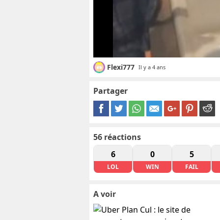
Flexi777
Il y a 4 ans
Partager
56
réactions
6
0
5
LOL
WIN
FAIL
A voir