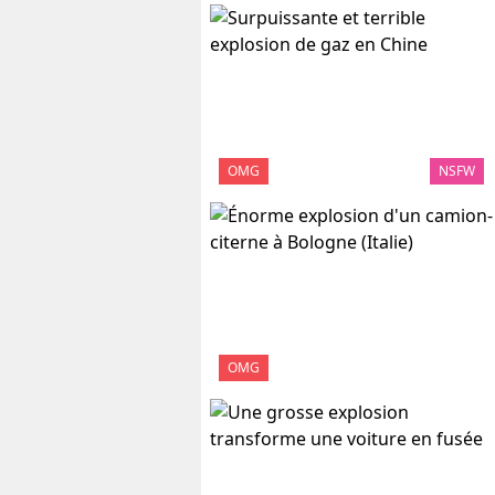
OMG
NSFW
OMG