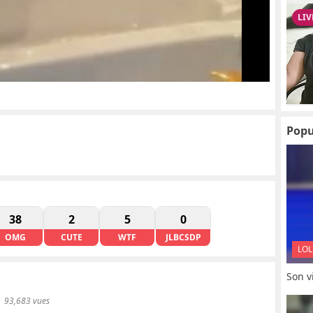
Popu
38
2
5
0
OMG
CUTE
WTF
JLBCSDP
LOL
Son vi
93,683 vues