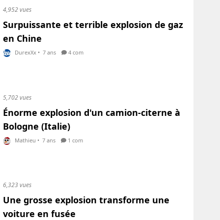
4,952 vues
Surpuissante et terrible explosion de gaz
en Chine
DurexXx
•
7 ans
4 com
5,702 vues
Énorme explosion d'un camion-citerne à
Bologne (Italie)
Mathieu
•
7 ans
1 com
6,323 vues
Une grosse explosion transforme une
voiture en fusée