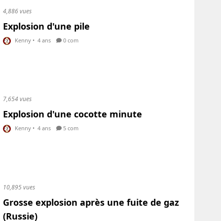
4,886 vues
Explosion d'une pile
Kenny
•
4 ans
0 com
7,654 vues
Explosion d'une cocotte minute
Kenny
•
4 ans
5 com
10,895 vues
Grosse explosion après une fuite de gaz
(Russie)