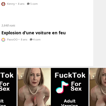
Kenny
•
8 ans
5 com
3,648 vues
Explosion d'une voiture en feu
PaooOO
•
8 ans
4 com