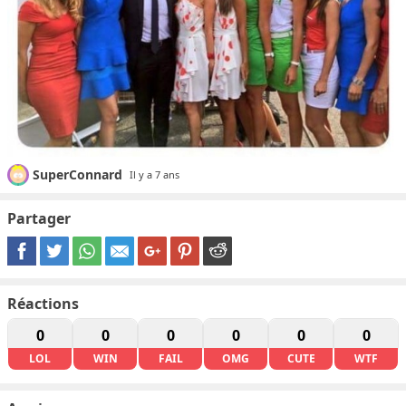
SuperConnard
Il y a 7 ans
Partager
Réactions
0
0
0
0
0
0
LOL
WIN
FAIL
OMG
CUTE
WTF