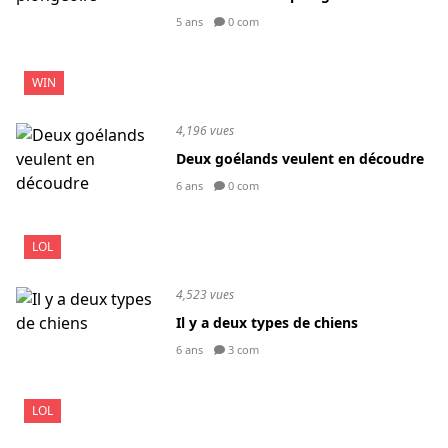
5 ans
0 com
WIN
4,196 vues
Deux goélands veulent en découdre
6 ans
0 com
LOL
4,523 vues
Il y a deux types de chiens
6 ans
3 com
LOL