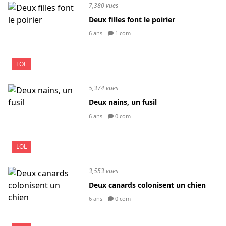
7,380 vues
Deux filles font le poirier
6 ans
1 com
LOL
5,374 vues
Deux nains, un fusil
6 ans
0 com
LOL
3,553 vues
Deux canards colonisent un chien
6 ans
0 com