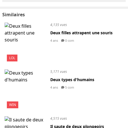
Similaires
4,135 vues
Deux filles attrapent une souris
4 ans
0 com
LOL
5,171 vues
Deux types d'humains
4 ans
5 com
WIN
4,515 vues
Il saute de deux plongeoirs