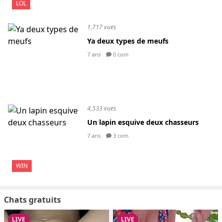
LOL
1,717 vues
Ya deux types de meufs
7 ans
0 com
4,533 vues
Un lapin esquive deux chasseurs
7 ans
3 com
WIN
Chats gratuits