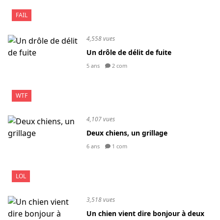
FAIL
4,558 vues
Un drôle de délit de fuite
5 ans
2 com
WTF
4,107 vues
Deux chiens, un grillage
6 ans
1 com
LOL
3,518 vues
Un chien vient dire bonjour à deux