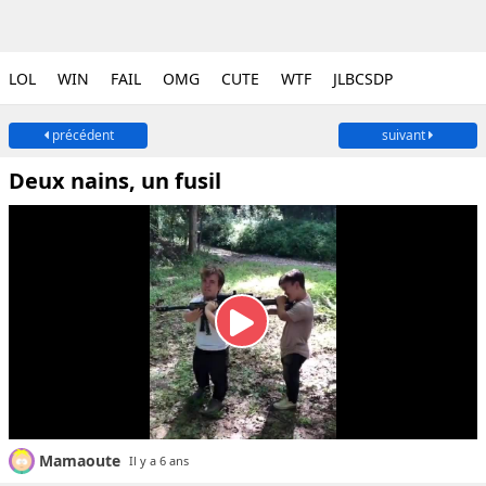
LOL
WIN
FAIL
OMG
CUTE
WTF
JLBCSDP
précédent
suivant
Deux nains, un fusil
Mamaoute
Il y a 6 ans