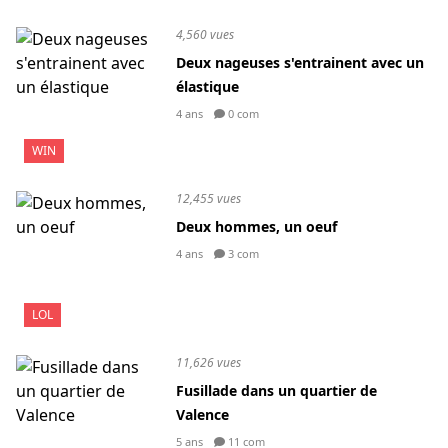
4,560 vues
Deux nageuses s'entrainent avec un
élastique
4 ans
0 com
WIN
12,455 vues
Deux hommes, un oeuf
4 ans
3 com
LOL
11,626 vues
Fusillade dans un quartier de
Valence
5 ans
11 com