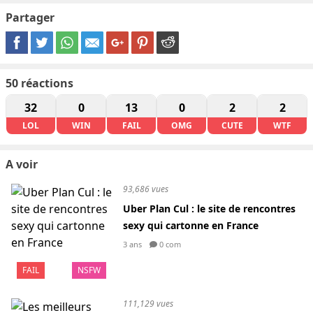
Partager
50
réactions
32
0
13
0
2
2
LOL
WIN
FAIL
OMG
CUTE
WTF
A voir
93,686 vues
Uber Plan Cul : le site de rencontres
sexy qui cartonne en France
3 ans
0 com
FAIL
NSFW
111,129 vues