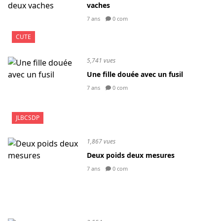
vaches
7 ans
0 com
CUTE
5,741 vues
Une fille douée avec un fusil
7 ans
0 com
JLBCSDP
1,867 vues
Deux poids deux mesures
7 ans
0 com