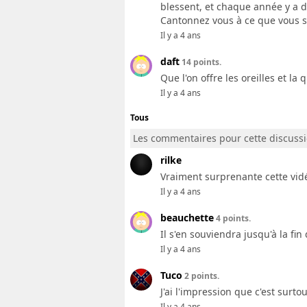
blessent, et chaque année y a d
Cantonnez vous à ce que vous sa
Il y a 4 ans
daft
14 points.
Que l'on offre les oreilles et l
Il y a 4 ans
Tous
Les commentaires pour cette discuss
rilke
Vraiment surprenante cette vid
Il y a 4 ans
beauchette
4 points.
Il s'en souviendra jusqu'à la fin
Il y a 4 ans
Tuco
2 points.
J'ai l'impression que c'est surtout 
Il y a 4 ans