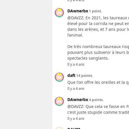
DAwnerbx
1 point.
@DAVZZ: En 2021, les taureaux d
élevé pour la corrida ne peut e
dans les arènes, et 7 ans pour 
l’animal.
De très nombreux taureaux risque
pouvant plus subvenir à leurs 
spectacles sanglants.
Il y a 4 ans
daft
14 points.
Que l'on offre les oreilles et l
Il y a 4 ans
DAwnerbx
4 points.
@DAVZZ: Que cela se fasse en F
c'est juste stupide comme tradit
Il y a 4 ans