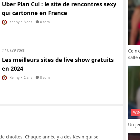
Uber Plan Cul : le site de rencontres sexy
qui cartonne en France
Kenny
•
3 ans
0 com
111,129 vues
Ce n'
salle
Les meilleurs sites de live show gratuits
en 2024
Kenny
•
2 ans
0 com
WI
Un je
de chiottes. Chaque année y a des Kevin qui se