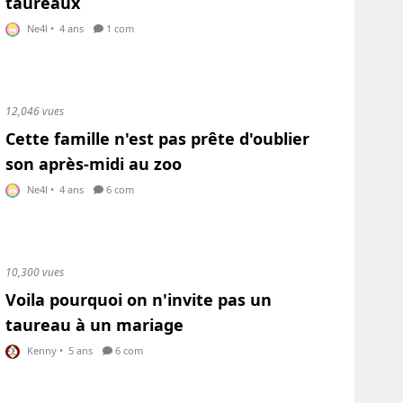
taureaux
Ne4l
•
4 ans
1 com
12,046 vues
Cette famille n'est pas prête d'oublier
son après-midi au zoo
Ne4l
•
4 ans
6 com
10,300 vues
Voila pourquoi on n'invite pas un
taureau à un mariage
Kenny
•
5 ans
6 com