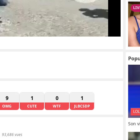
Popu
9
1
0
1
OMG
CUTE
WTF
JLBCSDP
LOL
Son vi
93,686 vues