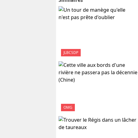
JLBCSDP
OMG