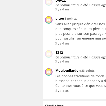
DAVZZ
Ce commentaire a été masqué
aff
Il y a 4 ans
pitou
3 points.
Sans aller jusqu'à dénigrer no
quelconques séquelles physiques 
plus possible sur son passage. 
pour justifier un énième massa
Il y a 4 ans
1312
Ce commentaire a été masqué
aff
Il y a 4 ans
Mouloudlardon
23 points.
Les bonnes traditions de fonds 
blessent, et chaque année y a d
Cantonnez vous à ce que vous sa
Il y a 4 ans
Similaires