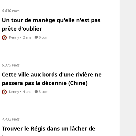
6,430 vues
Un tour de manège qu'elle n'est pas
prête d'oublier
Kenny
•
2 ans
0 com
6,375 vues
Cette ville aux bords d'une rivière ne
passera pas la décennie (Chine)
Kenny
•
4 ans
3 com
4,432 vues
Trouver le Régis dans un lâcher de