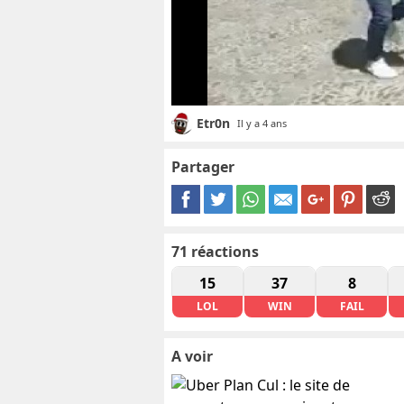
Etr0n
Il y a 4 ans
Partager
71
réactions
15
37
8
LOL
WIN
FAIL
A voir