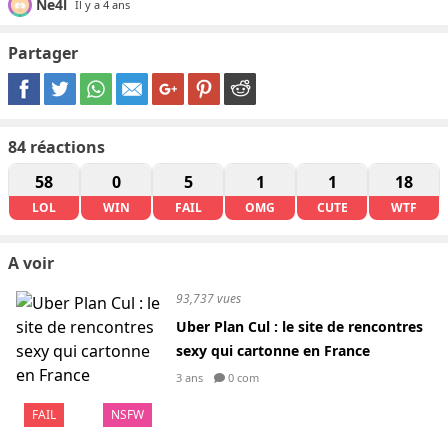
Ne4l
Il y a 4 ans
Partager
84
réactions
58
0
5
1
1
18
LOL
WIN
FAIL
OMG
CUTE
WTF
A voir
93,737 vues
Uber Plan Cul : le site de rencontres
sexy qui cartonne en France
3 ans
0 com
FAIL
NSFW