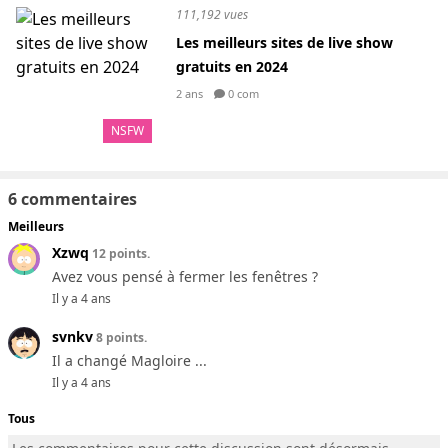
111,192 vues
Les meilleurs sites de live show
gratuits en 2024
2 ans
0 com
NSFW
6 commentaires
Meilleurs
Xzwq
12 points.
Avez vous pensé à fermer les fenêtres ?
Il y a 4 ans
svnkv
8 points.
Il a changé Magloire ...
Il y a 4 ans
Tous