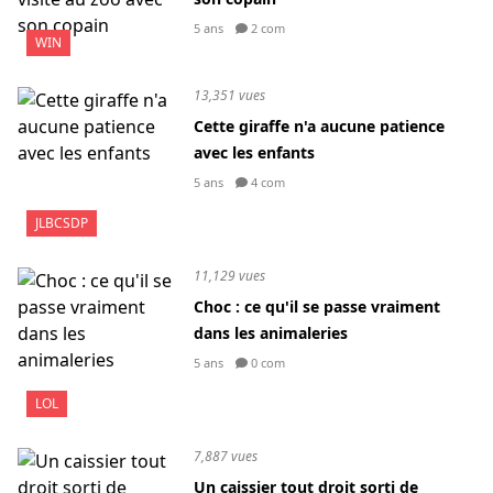
5 ans
2 com
WIN
13,351 vues
Cette giraffe n'a aucune patience
avec les enfants
5 ans
4 com
JLBCSDP
11,129 vues
Choc : ce qu'il se passe vraiment
dans les animaleries
5 ans
0 com
LOL
7,887 vues
Un caissier tout droit sorti de