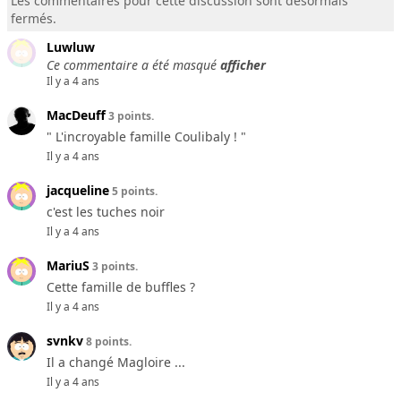
Les commentaires pour cette discussion sont désormais
fermés.
Luwluw
Ce commentaire a été masqué
afficher
Il y a 4 ans
MacDeuff
3 points.
" L'incroyable famille Coulibaly ! "
Il y a 4 ans
jacqueline
5 points.
c'est les tuches noir
Il y a 4 ans
MariuS
3 points.
Cette famille de buffles ?
Il y a 4 ans
svnkv
8 points.
Il a changé Magloire ...
Il y a 4 ans