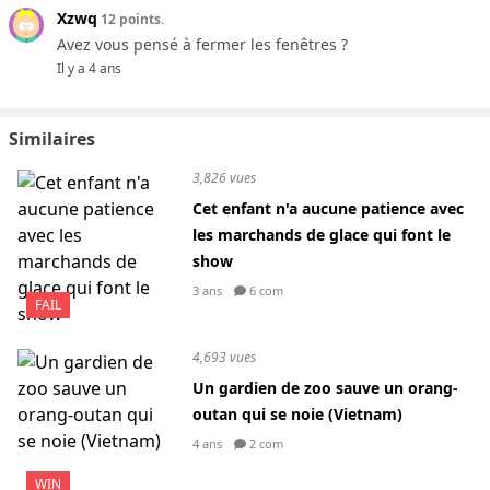
Xzwq
12 points.
Avez vous pensé à fermer les fenêtres ?
Il y a 4 ans
Similaires
3,826 vues
Cet enfant n'a aucune patience avec
les marchands de glace qui font le
show
3 ans
6 com
FAIL
4,693 vues
Un gardien de zoo sauve un orang-
outan qui se noie (Vietnam)
4 ans
2 com
WIN