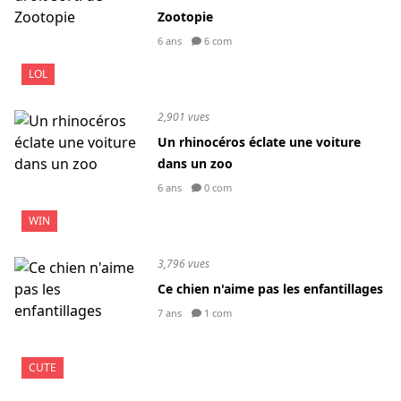
Zootopie
6 ans
6 com
LOL
2,901 vues
Un rhinocéros éclate une voiture
dans un zoo
6 ans
0 com
WIN
3,796 vues
Ce chien n'aime pas les enfantillages
7 ans
1 com
CUTE