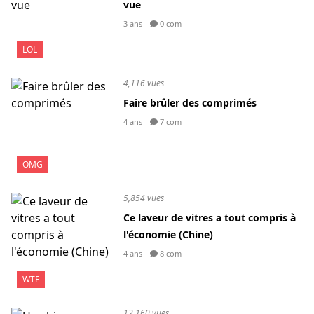
vue
3 ans
0 com
LOL
4,116 vues
Faire brûler des comprimés
4 ans
7 com
OMG
5,854 vues
Ce laveur de vitres a tout compris à
l'économie (Chine)
4 ans
8 com
WTF
12,160 vues