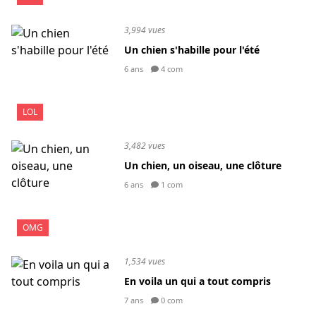
3,994 vues
Un chien s'habille pour l'été
6 ans
4 com
LOL
3,482 vues
Un chien, un oiseau, une clôture
6 ans
1 com
OMG
1,534 vues
En voila un qui a tout compris
7 ans
0 com