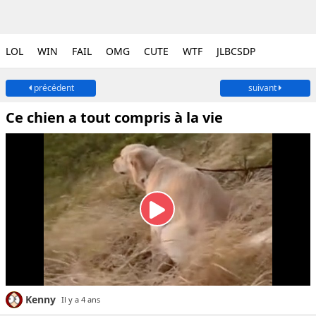
LOL
WIN
FAIL
OMG
CUTE
WTF
JLBCSDP
précédent
suivant
Ce chien a tout compris à la vie
Kenny
Il y a 4 ans