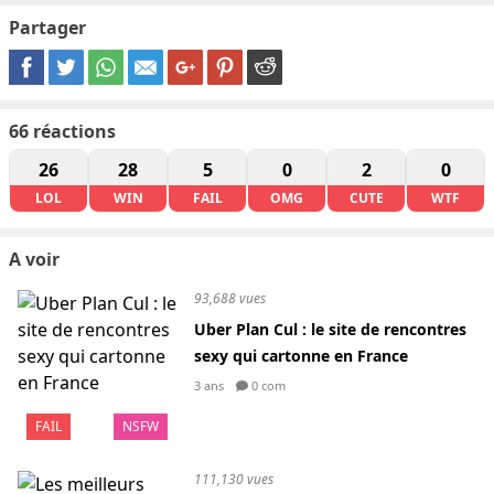
Partager
66
réactions
26
28
5
0
2
0
LOL
WIN
FAIL
OMG
CUTE
WTF
A voir
93,688 vues
Uber Plan Cul : le site de rencontres
sexy qui cartonne en France
3 ans
0 com
FAIL
NSFW
111,130 vues