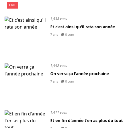
FAIL
1,538 vues
Et c'est ainsi qu'il rata son année
7 ans
0 com
1,442 vues
On verra ça l'année prochaine
7 ans
0 com
1,411 vues
Et en fin d'année t'en as plus du tout