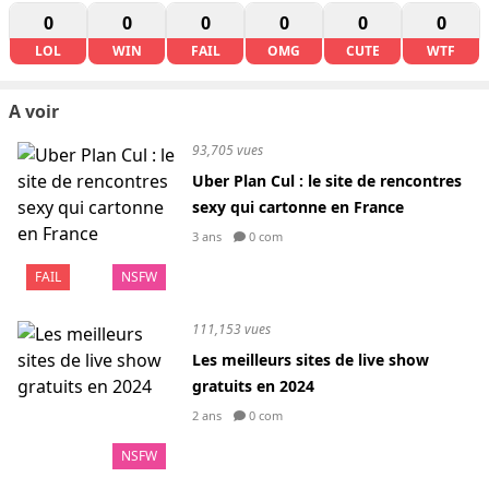
0
0
0
0
0
0
LOL
WIN
FAIL
OMG
CUTE
WTF
A voir
93,705 vues
Uber Plan Cul : le site de rencontres
sexy qui cartonne en France
3 ans
0 com
FAIL
NSFW
111,153 vues
Les meilleurs sites de live show
gratuits en 2024
2 ans
0 com
NSFW