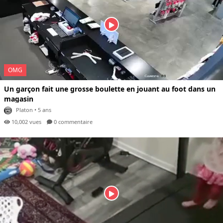
OMG
Un garçon fait une grosse boulette en jouant au foot dans un
magasin
Platon
• 5 ans
10,002 vues
0 com
mentaire