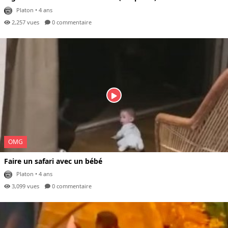
Platon
• 4 ans
2,257 vues
0 com
mentaire
OMG
Faire un safari avec un bébé
Platon
• 4 ans
3,099 vues
0 com
mentaire