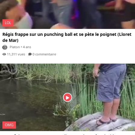
LOL
Régis frappe sur un punching ball et se pète le poignet (Lloret
de Mar)
Platon
• 4 ans
11,311 vues
0 com
mentaire
OMG