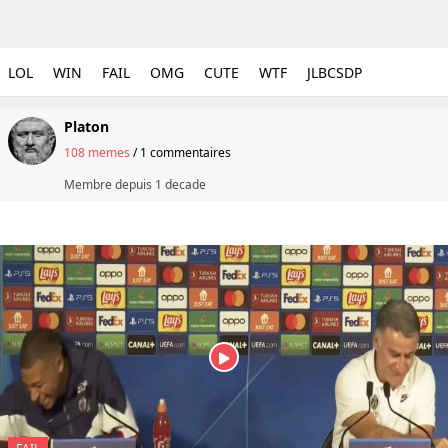
LOL
WIN
FAIL
OMG
CUTE
WTF
JLBCSDP
Platon
108 memes
/
1 commentaires
Membre depuis
1 decade