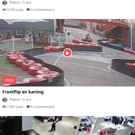
Platon
• 5 ans
9,743 vues
0 com
mentaire
OMG
Frontflip en karting
Platon
• 5 ans
7,962 vues
0 com
mentaire