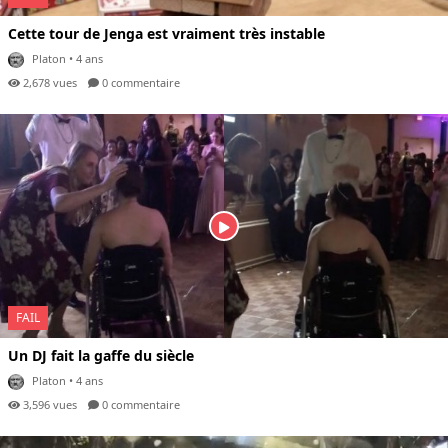
Cette tour de Jenga est vraiment très instable
Platon
• 4 ans
2,678 vues
0 com
mentaire
FAIL
Un DJ fait la gaffe du siècle
Platon
• 4 ans
3,596 vues
0 com
mentaire