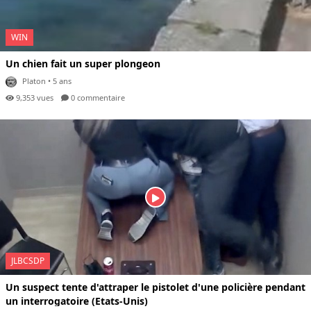
WIN
Un chien fait un super plongeon
Platon
• 5 ans
9,353 vues
0 com
mentaire
JLBCSDP
Un suspect tente d'attraper le pistolet d'une policière pendant
un interrogatoire (Etats-Unis)