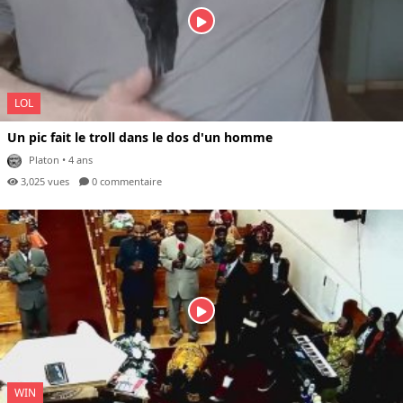
LOL
Un pic fait le troll dans le dos d'un homme
Platon
• 4 ans
3,025 vues
0 com
mentaire
WIN