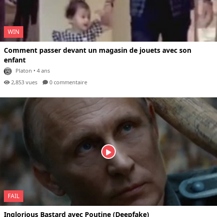
WIN
Comment passer devant un magasin de jouets avec son
enfant
Platon
• 4 ans
2,853 vues
0 com
mentaire
FAIL
Inglorious Bastard avec Poutine (Deepfake)