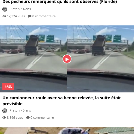
Des pêcheurs remarquent qu'ils sont observés (Floride)
Platon
• 4 ans
12,324 vues
0 com
mentaire
FAIL
Un camionneur roule avec sa benne relevée, la suite était
prévisible
Platon
• 5 ans
8,896 vues
0 com
mentaire