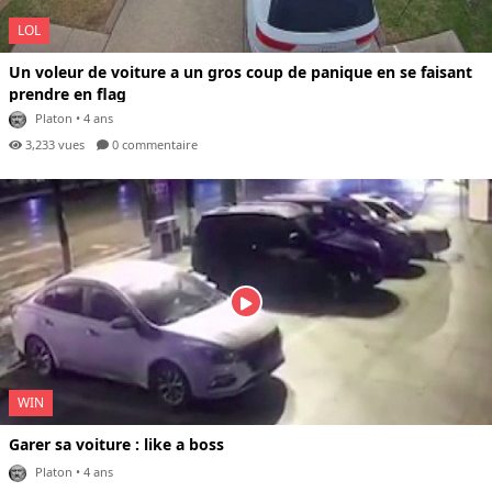
LOL
Un voleur de voiture a un gros coup de panique en se faisant
prendre en flag
Platon
• 4 ans
3,233 vues
0 com
mentaire
WIN
Garer sa voiture : like a boss
Platon
• 4 ans