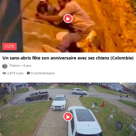
CUTE
Un sans-abris fête son anniversaire avec ses chiens (Colombie)
Platon
• 4 ans
2,819 vues
0 com
mentaire