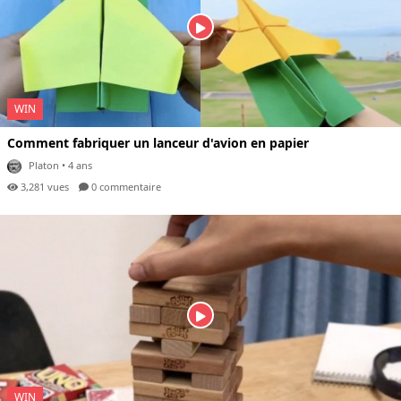
WIN
Comment fabriquer un lanceur d'avion en papier
Platon
• 4 ans
3,281 vues
0 com
mentaire
WIN