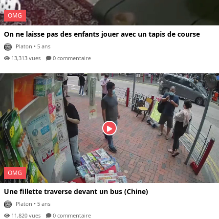
OMG
On ne laisse pas des enfants jouer avec un tapis de course
Platon
• 5 ans
13,313 vues
0 com
mentaire
OMG
Une fillette traverse devant un bus (Chine)
Platon
• 5 ans
11,820 vues
0 com
mentaire