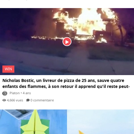
WIN
Nicholas Bostic, un livreur de pizza de 25 ans, sauve quatre
enfants des flammes, à son retour il apprend qu'il reste peut-
être une petite fille dans la maison, il y retourne, la trouve et
Platon
• 4 ans
saute par la fenêtre avec elle (Etats-Unis)
4,666 vues
0 com
mentaire