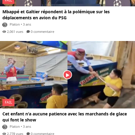
FAIL
Mbappé et Galtier répondent à la polémique sur les
déplacements en avion du PSG
Platon
• 3 ans
2,061 vues
0 com
mentaire
FAIL
Cet enfant n'a aucune patience avec les marchands de glace
qui font le show
Platon
• 3 ans
2,778 vues
0 com
mentaire