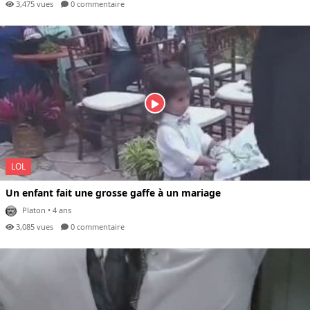
3,475 vues
0 com
mentaire
LOL
Un enfant fait une grosse gaffe à un mariage
Platon
• 4 ans
3,085 vues
0 com
mentaire