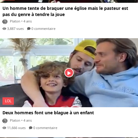
Un homme tente de braquer une église mais le pasteur est
pas du genre à tendre la joue
Platon
• 4 ans
3,887 vues
0 com
mentaire
LOL
Deux hommes font une blague à un enfant
Platon
• 4 ans
11,666 vues
0 com
mentaire