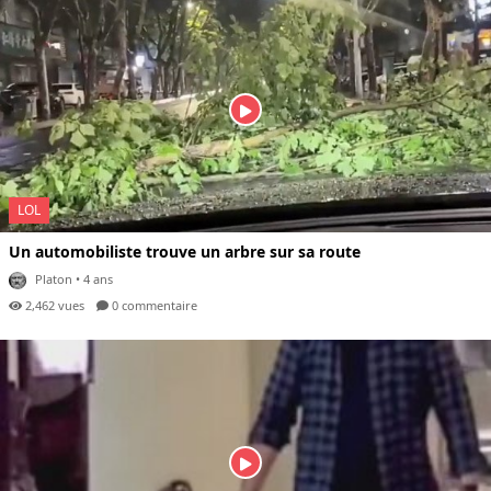
LOL
Un automobiliste trouve un arbre sur sa route
Platon
• 4 ans
2,462 vues
0 com
mentaire