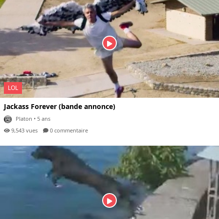
LOL
Jackass Forever (bande annonce)
Platon
• 5 ans
9,543 vues
0 com
mentaire