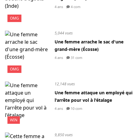
4 ans
4 com
OMG
5,044 vues
Une femme arrache le sac d'une
grand-mère (Écosse)
4 ans
31 com
OMG
12,148 vues
Une femme attaque un employé qui
l'arrête pour vol à l'étalage
4 ans
10 com
WIN
9,850 vues