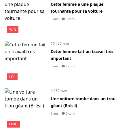
Cette femme a une plaque
tournante pour sa voiture
5 ans
9 com
WIN
10,430 vues
Cette femme fait un travail très
important
5 ans
2 com
LOL
4,282 vues
Une voiture tombe dans un trou
géant (Brésil)
6 ans
0 com
OMG