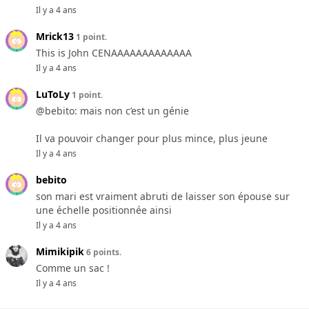
Il y a 4 ans
Mrick13
1 point.
This is John CENAAAAAAAAAAAAA
Il y a 4 ans
LuToLy
1 point.
@bebito: mais non c’est un génie
Il va pouvoir changer pour plus mince, plus jeune
Il y a 4 ans
bebito
son mari est vraiment abruti de laisser son épouse sur
une échelle positionnée ainsi
Il y a 4 ans
Mimikipik
6 points.
Comme un sac !
Il y a 4 ans