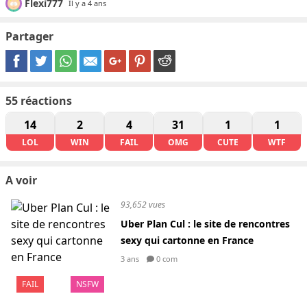
Flexi777
Il y a 4 ans
Partager
55
réactions
14
2
4
31
1
1
LOL
WIN
FAIL
OMG
CUTE
WTF
A voir
93,652 vues
Uber Plan Cul : le site de rencontres
sexy qui cartonne en France
3 ans
0 com
FAIL
NSFW