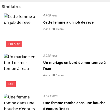
Similaires
4,709 vues
Cette femme a un job de rêve
2 ans
0 com
JLBCSDP
3,995 vues
Un mariage en bord de mer tombe à
l'eau
4 ans
1 com
FAIL
3,633 vues
Une femme tombe dans une bouche
d’égouts (Inde)