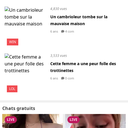
4,830 vues
Un cambrioleur tombe sur la
mauvaise maison
6 ans
4 com
WIN
3,533 vues
Cette femme a une peur folle des
trottinettes
6 ans
0 com
LOL
Chats gratuits