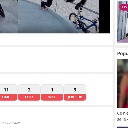
Popu
11
2
1
3
OMG
CUTE
WTF
JLBCSDP
Ce n'
salle
93,720 vues