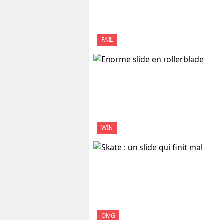
FAIL
WIN
OMG