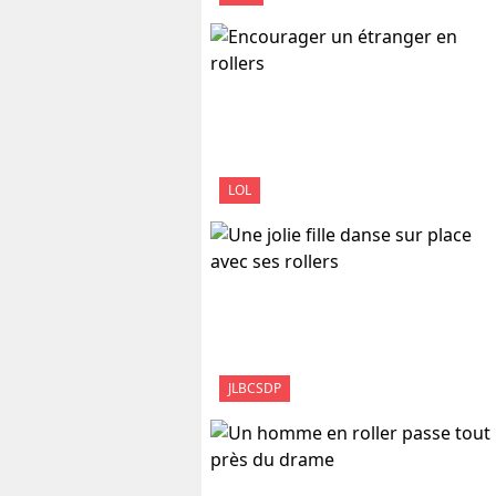
LOL
JLBCSDP