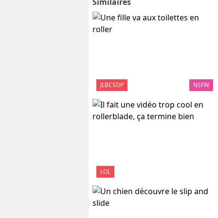
Similaires
JLBCSDP
NSFW
LOL