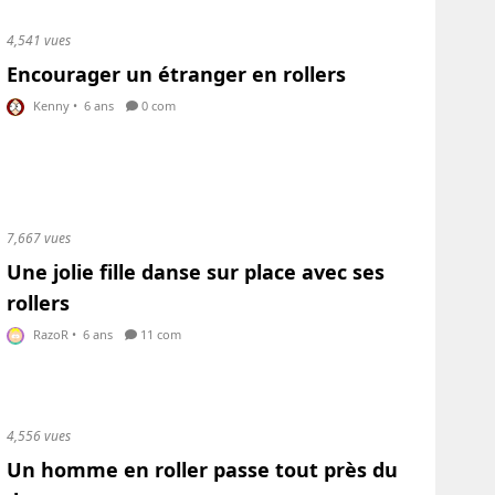
4,541 vues
Encourager un étranger en rollers
Kenny
•
6 ans
0 com
7,667 vues
Une jolie fille danse sur place avec ses
rollers
RazoR
•
6 ans
11 com
4,556 vues
Un homme en roller passe tout près du