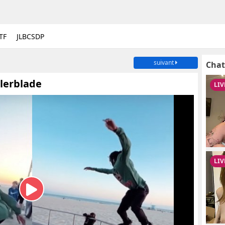
TF
JLBCSDP
suivant
Chat
llerblade