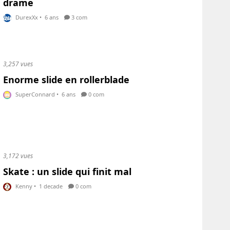
drame
DurexXx
•
6 ans
3 com
3,257 vues
Enorme slide en rollerblade
SuperConnard
•
6 ans
0 com
3,172 vues
Skate : un slide qui finit mal
Kenny
•
1 decade
0 com