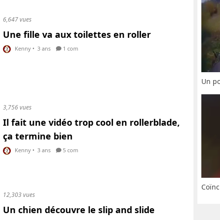
6,647 vues
Une fille va aux toilettes en roller
Kenny
•
3 ans
1 com
Un po
3,756 vues
Il fait une vidéo trop cool en rollerblade,
ça termine bien
Kenny
•
3 ans
5 com
Coïnc
12,303 vues
Un chien découvre le slip and slide