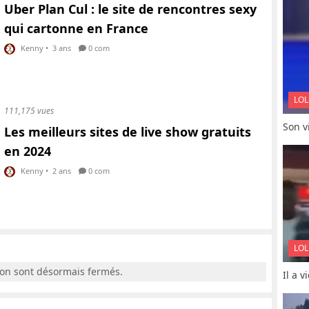
Uber Plan Cul : le site de rencontres sexy
qui cartonne en France
Kenny
•
3 ans
0 com
LOL
111,175 vues
Son vi
Les meilleurs sites de live show gratuits
en 2024
Kenny
•
2 ans
0 com
LOL
ion sont désormais fermés.
Il a 