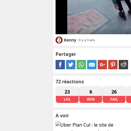
Kenny
Il y a 3 ans
Partager
72
réactions
23
6
26
LOL
WIN
FAIL
A voir