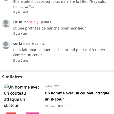
Et ensuite il passe son bras derrière la fille : "Hey salut
toi, ca va ?..."
Il y a 6 ans
DrHouse
3 points.
[832!3]
Et une prothèse de hanche pour monsieur
Il y a 6 ans
corki
9 points.
[6bc!b]
Bien fait pour sa gueule. Il se prend pour qui à rouler
comme un corki?
Il y a 6 ans
Similaires
2,457 vues
Un homme avec un couteau attaque
un skateur
10 mois
0 com