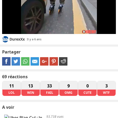
DurexXx
Il y a 6 ans
Partager
69
réactions
11
13
33
9
0
3
LOL
WIN
FAIL
OMG
CUTE
WTF
A voir
93,738 vues