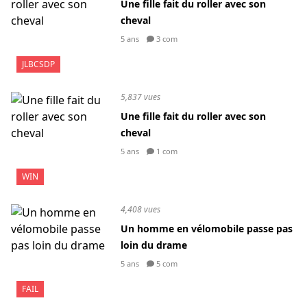
Une fille fait du roller avec son
cheval
5 ans
3 com
JLBCSDP
5,837 vues
Une fille fait du roller avec son
cheval
5 ans
1 com
WIN
4,408 vues
Un homme en vélomobile passe pas
loin du drame
5 ans
5 com
FAIL