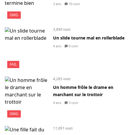
3 ans
10 com
OMG
3,890 vues
Un slide tourne mal en rollerblade
4 ans
0 com
FAIL
4,285 vues
Un homme frôle le drame en
marchant sur le trottoir
4 ans
3 com
OMG
11,891 vues