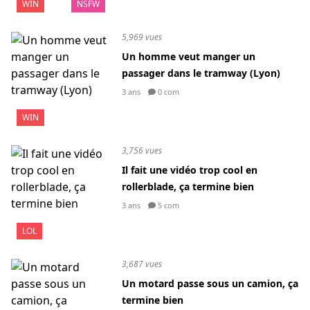
WIN
NSFW
5,969 vues
Un homme veut manger un
passager dans le tramway (Lyon)
3 ans
0 com
WIN
3,756 vues
Il fait une vidéo trop cool en
rollerblade, ça termine bien
3 ans
5 com
LOL
3,687 vues
Un motard passe sous un camion, ça
termine bien