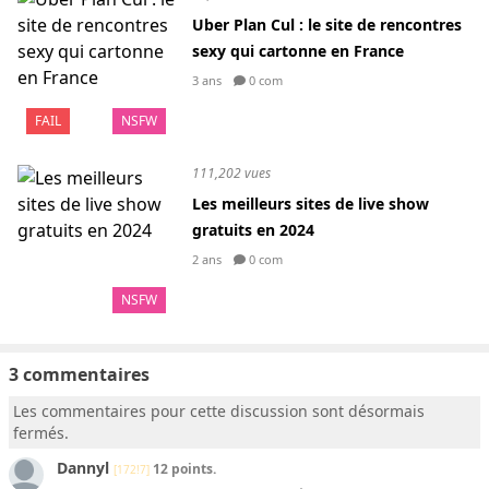
Uber Plan Cul : le site de rencontres
sexy qui cartonne en France
3 ans
0 com
FAIL
NSFW
111,202 vues
Les meilleurs sites de live show
gratuits en 2024
2 ans
0 com
NSFW
3 commentaires
Les commentaires pour cette discussion sont désormais
fermés.
Dannyl
12 points.
[172!7]