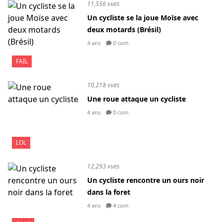
11,556 vues
Un cycliste se la joue Moïse avec
deux motards (Brésil)
4 ans
0 com
FAIL
10,218 vues
Une roue attaque un cycliste
4 ans
0 com
LOL
12,293 vues
Un cycliste rencontre un ours noir
dans la foret
4 ans
4 com