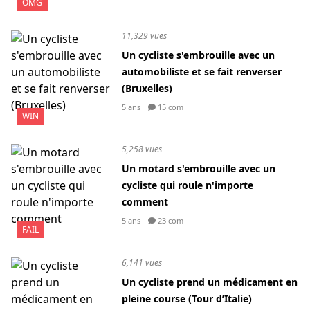
OMG
11,329 vues
Un cycliste s'embrouille avec un
automobiliste et se fait renverser
(Bruxelles)
5 ans
15 com
WIN
5,258 vues
Un motard s'embrouille avec un
cycliste qui roule n'importe
comment
5 ans
23 com
FAIL
6,141 vues
Un cycliste prend un médicament en
pleine course (Tour d’Italie)