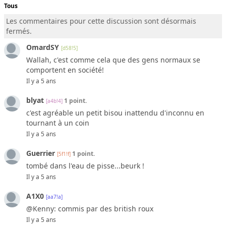
Tous
Les commentaires pour cette discussion sont désormais
fermés.
OmardSY
[d58!5]
Wallah, c'est comme cela que des gens normaux se
comportent en société!
Il y a 5 ans
blyat
1 point.
[a4b!4]
c'est agréable un petit bisou inattendu d'inconnu en
tournant à un coin
Il y a 5 ans
Guerrier
1 point.
[5f1!f]
tombé dans l'eau de pisse...beurk !
Il y a 5 ans
A1X0
[aa7!a]
@Kenny: commis par des british roux
Il y a 5 ans