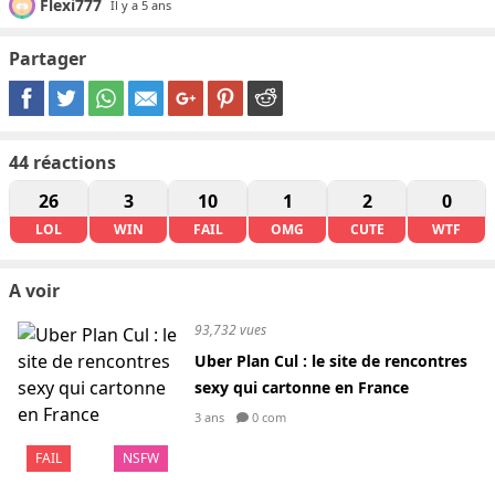
Flexi777
Il y a 5 ans
Partager
44
réactions
26
3
10
1
2
0
LOL
WIN
FAIL
OMG
CUTE
WTF
A voir
93,732 vues
Uber Plan Cul : le site de rencontres
sexy qui cartonne en France
3 ans
0 com
FAIL
NSFW