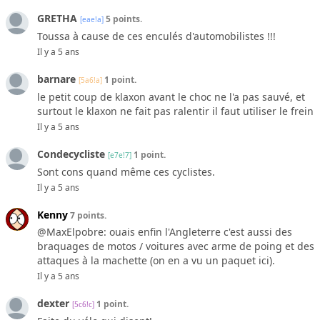
GRETHA
5 points.
[eae!a]
Toussa à cause de ces enculés d'automobilistes !!!
Il y a 5 ans
barnare
1 point.
[5a6!a]
le petit coup de klaxon avant le choc ne l'a pas sauvé, et
surtout le klaxon ne fait pas ralentir il faut utiliser le frein
Il y a 5 ans
Condecycliste
1 point.
[e7e!7]
Sont cons quand même ces cyclistes.
Il y a 5 ans
Kenny
7 points.
@MaxElpobre: ouais enfin l'Angleterre c'est aussi des
braquages de motos / voitures avec arme de poing et des
attaques à la machette (on en a vu un paquet ici).
Il y a 5 ans
dexter
1 point.
[5c6!c]