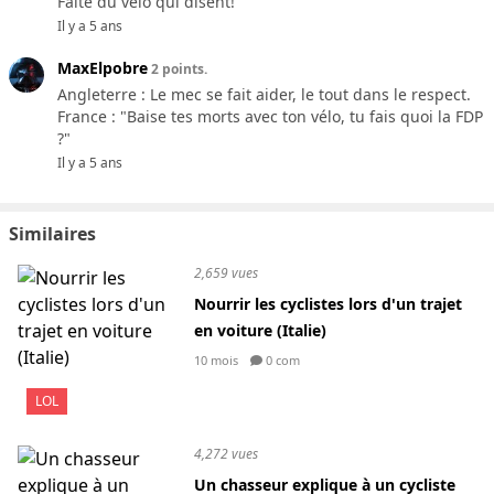
Faite du vélo qui disent!
Il y a 5 ans
MaxElpobre
2 points.
Angleterre : Le mec se fait aider, le tout dans le respect.
France : "Baise tes morts avec ton vélo, tu fais quoi la FDP
?"
Il y a 5 ans
Similaires
2,659 vues
Nourrir les cyclistes lors d'un trajet
en voiture (Italie)
10 mois
0 com
LOL
4,272 vues
Un chasseur explique à un cycliste