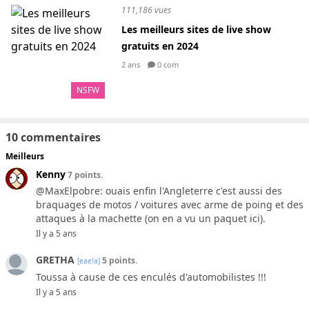
111,186 vues
Les meilleurs sites de live show
gratuits en 2024
2 ans
0 com
NSFW
10 commentaires
Meilleurs
Kenny
7 points.
@MaxElpobre: ouais enfin l'Angleterre c'est aussi des
braquages de motos / voitures avec arme de poing et des
attaques à la machette (on en a vu un paquet ici).
Il y a 5 ans
GRETHA
5 points.
[eae!a]
Toussa à cause de ces enculés d'automobilistes !!!
Il y a 5 ans