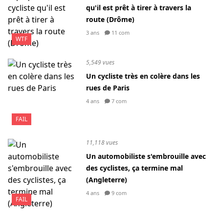
qu'il est prêt à tirer à travers la
route (Drôme)
3 ans
11 com
WTF
5,549 vues
Un cycliste très en colère dans les
rues de Paris
4 ans
7 com
FAIL
11,118 vues
Un automobiliste s'embrouille avec
des cyclistes, ça termine mal
(Angleterre)
4 ans
9 com
FAIL