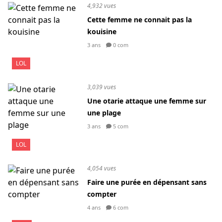
4,932 vues
Cette femme ne connait pas la
kouisine
3 ans
0 com
LOL
3,039 vues
Une otarie attaque une femme sur
une plage
3 ans
5 com
LOL
4,054 vues
Faire une purée en dépensant sans
compter
4 ans
6 com