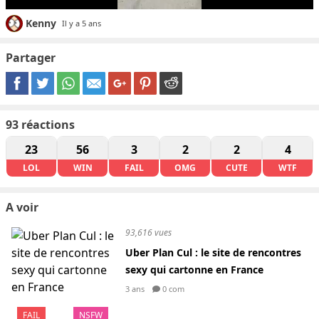
Kenny
Il y a 5 ans
Partager
93
réactions
23
56
3
2
2
4
LOL
WIN
FAIL
OMG
CUTE
WTF
A voir
93,616 vues
Uber Plan Cul : le site de rencontres
sexy qui cartonne en France
3 ans
0 com
FAIL
NSFW