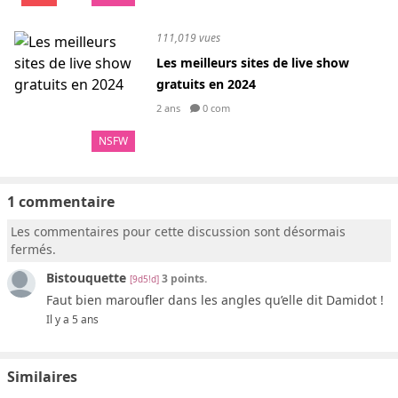
111,019 vues
Les meilleurs sites de live show
gratuits en 2024
2 ans
0 com
NSFW
1 commentaire
Les commentaires pour cette discussion sont désormais
fermés.
Bistouquette
3 points.
[9d5!d]
Faut bien maroufler dans les angles qu’elle dit Damidot !
Il y a 5 ans
Similaires