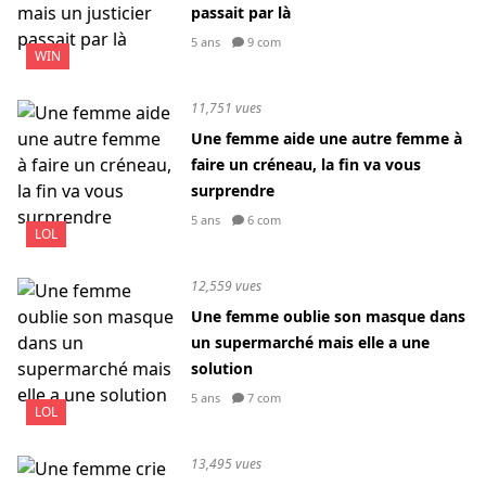
passait par là
5 ans
9 com
WIN
11,751 vues
Une femme aide une autre femme à
faire un créneau, la fin va vous
surprendre
5 ans
6 com
LOL
12,559 vues
Une femme oublie son masque dans
un supermarché mais elle a une
solution
5 ans
7 com
LOL
13,495 vues