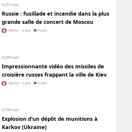
4,251 vues
Russie : fusillade et incendie dans la plus
grande salle de concert de Moscou
Kenny
•
2 ans
0 com
4,208 vues
Impressionnante vidéo des missiles de
croisière russes frappant la ville de Kiev
Kenny
•
3 ans
0 com
4,108 vues
Explosion d'un dépôt de munitions à
Karkov (Ukraine)