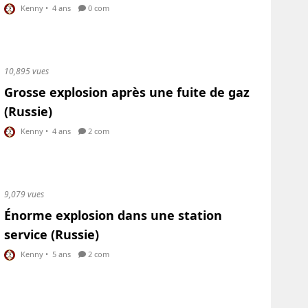
Kenny
•
4 ans
0 com
10,895 vues
Grosse explosion après une fuite de gaz
(Russie)
Kenny
•
4 ans
2 com
9,079 vues
Énorme explosion dans une station
service (Russie)
Kenny
•
5 ans
2 com