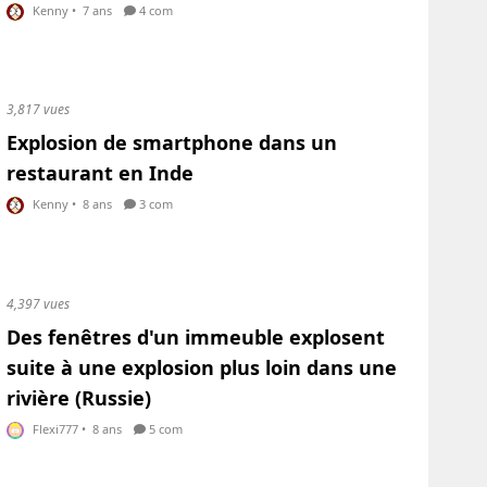
Kenny
•
7 ans
4 com
3,817 vues
Explosion de smartphone dans un
restaurant en Inde
Kenny
•
8 ans
3 com
4,397 vues
Des fenêtres d'un immeuble explosent
suite à une explosion plus loin dans une
rivière (Russie)
Flexi777
•
8 ans
5 com