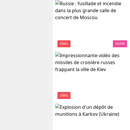
OMG
NSFW
OMG