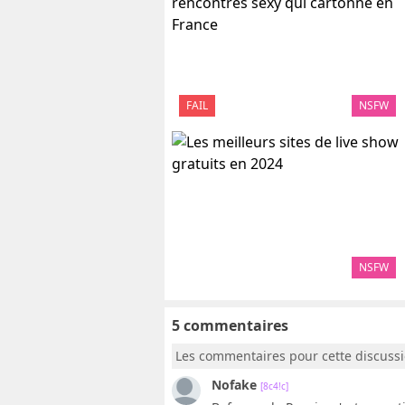
FAIL
NSFW
NSFW
5 commentaires
Les commentaires pour cette discuss
Nofake
[8c4!c]