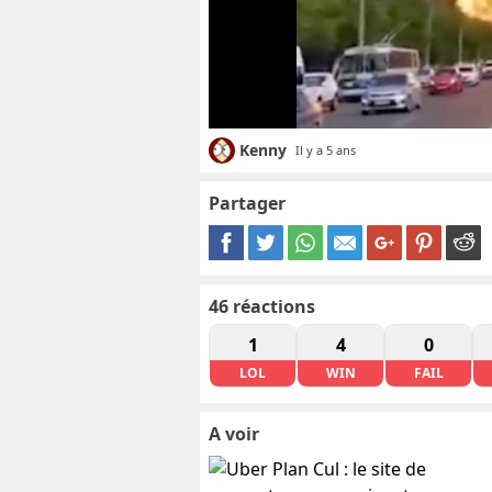
Kenny
Il y a 5 ans
Partager
46
réactions
1
4
0
LOL
WIN
FAIL
A voir