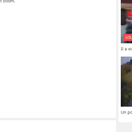
tit boom.
LOL
Il a 
Un po