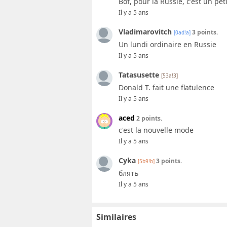
Bof, pour la Russie, c'est un pe
Il y a 5 ans
Vladimarovitch
3 points.
[0ad!a]
Un lundi ordinaire en Russie
Il y a 5 ans
Tatasusette
[53a!3]
Donald T. fait une flatulence
Il y a 5 ans
aced
2 points.
c'est la nouvelle mode
Il y a 5 ans
Cyka
3 points.
[5b9!b]
блять
Il y a 5 ans
Similaires