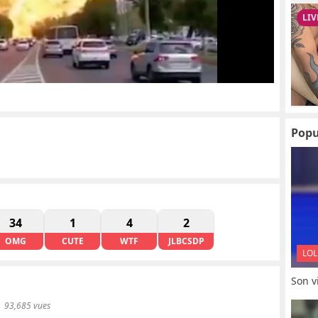
Popu
34
1
4
2
OMG
CUTE
WTF
JLBCSDP
LOL
Son vi
93,685 vues