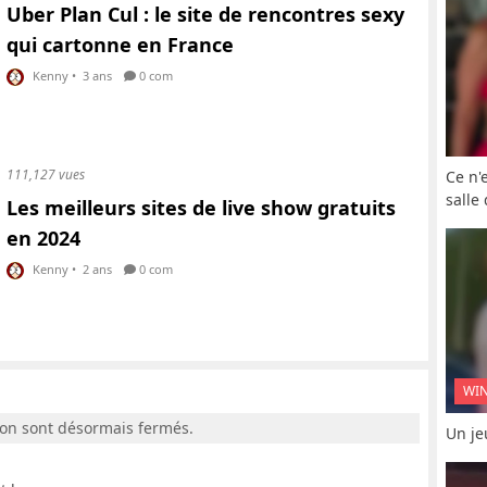
Uber Plan Cul : le site de rencontres sexy
qui cartonne en France
Kenny
•
3 ans
0 com
111,127 vues
Ce n'
salle
Les meilleurs sites de live show gratuits
en 2024
Kenny
•
2 ans
0 com
WI
ion sont désormais fermés.
Un je