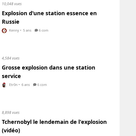
10,048 vues
Explosion d'une station essence en
Russie
Kenny
•
5 ans
6 com
4,584 vues
Grosse explosion dans une station
service
Etr0n
•
6 ans
6 com
8,898 vues
Tchernobyl le lendemain de l'explosion
(vidéo)