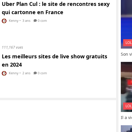
Uber Plan Cul : le site de rencontres sexy
qui cartonne en France
Kenny
•
3 ans
0 com
LOL
111,167 vues
Son vi
Les meilleurs sites de live show gratuits
en 2024
Kenny
•
2 ans
0 com
LOL
Il a 