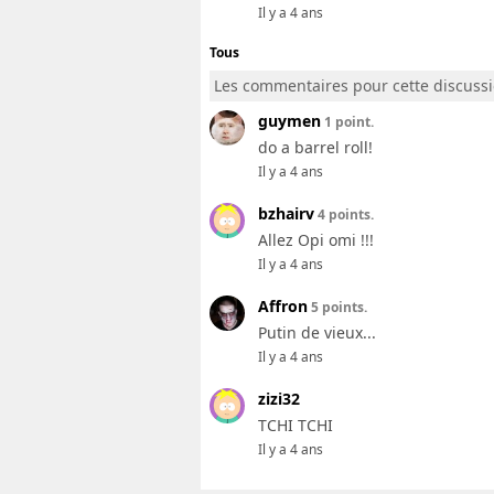
Il y a 4 ans
Tous
Les commentaires pour cette discuss
guymen
1 point.
do a barrel roll!
Il y a 4 ans
bzhairv
4 points.
Allez Opi omi !!!
Il y a 4 ans
Affron
5 points.
Putin de vieux...
Il y a 4 ans
zizi32
TCHI TCHI
Il y a 4 ans