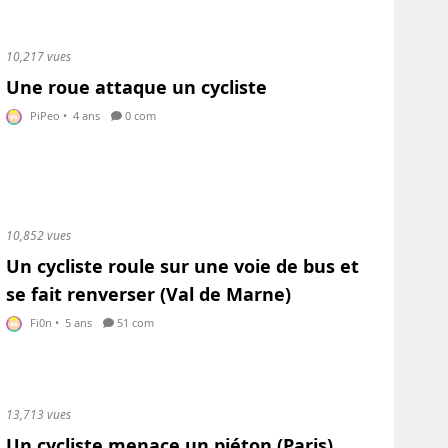
10,217 vues
Une roue attaque un cycliste
PiPeo
•
4 ans
0 com
10,852 vues
Un cycliste roule sur une voie de bus et
se fait renverser (Val de Marne)
Fi0n
•
5 ans
51 com
13,713 vues
Un cycliste menace un piéton (Paris)