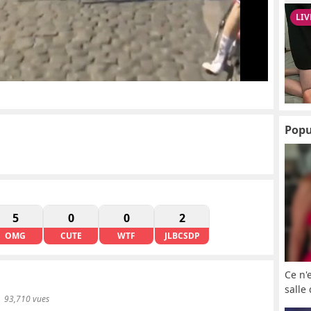
Popu
5
0
0
2
OMG
CUTE
WTF
JLBCSDP
Ce n'
salle
93,710 vues