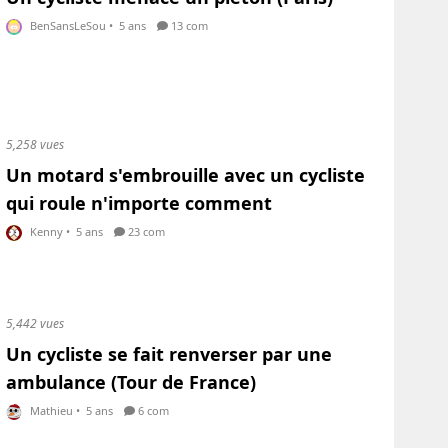
BenSansLeSou
•
5 ans
13 com
5,258 vues
Un motard s'embrouille avec un cycliste
qui roule n'importe comment
Kenny
•
5 ans
23 com
5,442 vues
Un cycliste se fait renverser par une
ambulance (Tour de France)
Mathieu
•
5 ans
6 com