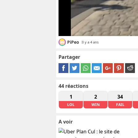
PiPeo
Il y a 4 ans
Partager
44
réactions
1
2
34
LOL
WIN
FAIL
A voir