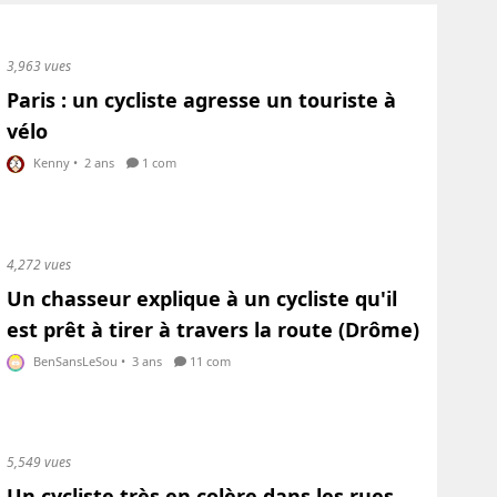
3,963 vues
Paris : un cycliste agresse un touriste à
vélo
Kenny
•
2 ans
1 com
4,272 vues
Un chasseur explique à un cycliste qu'il
est prêt à tirer à travers la route (Drôme)
BenSansLeSou
•
3 ans
11 com
5,549 vues
Un cycliste très en colère dans les rues