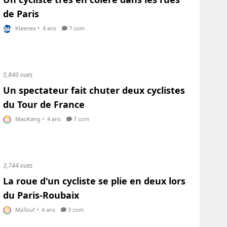
de Paris
Kleenex
•
4 ans
7 com
5,840 vues
Un spectateur fait chuter deux cyclistes
du Tour de France
MaoKang
•
4 ans
7 com
3,744 vues
La roue d'un cycliste se plie en deux lors
du Paris-Roubaix
MaTouf
•
4 ans
3 com