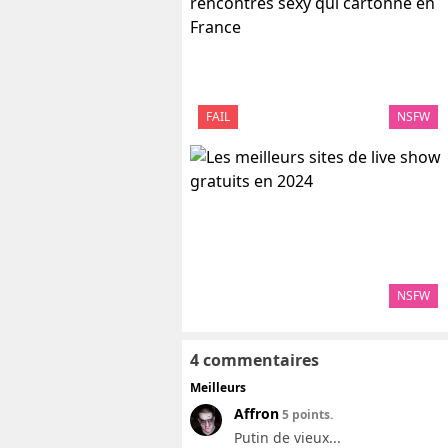
FAIL
NSFW
NSFW
4 commentaires
Meilleurs
Affron
5 points.
Putin de vieux...