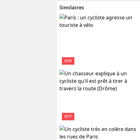
Similaires
WIN
WTF